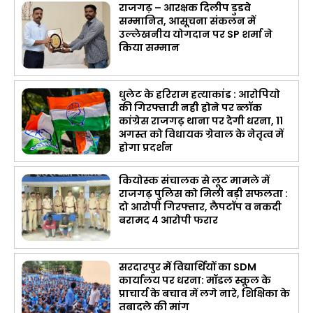
राजगढ़ – आरक्षक दिलीप डुडवे
सम्मानित, आसूचना संकलन में
उल्लेखनीय योगदान पर SP शर्मा ने
किया सम्मान
धुलेट के हरिराम हत्याकांड : आरोपियो
की गिरफ्तारी नही होने पर ब्लॉक
कांग्रेस राजगढ़ थाना पर देगी धरना, 11
अगस्त को विधायक ग्रेवाल के नेतृत्व में
होगा प्रदर्शन
कियोस्क संचालक से लूट मामले में
राजगढ़ पुलिस को मिली बड़ी सफलता :
दो आरोपी गिरफ्तार, लैपटॉप व नकदी
बरामद 4 आरोपी फरार
सरदारपुर में विद्यार्थियों का SDM
कार्यालय पर धरना: मॉडल स्कूल के
प्राचार्य के बचाव में लगे नारे, शिक्षिका के
तबादले की मांग