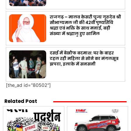
राजगढ़ – मालव केसरी पूज्य गुरुदेव श्री
सौभाग्यमल जी की 42वीं पुण्यतिथि
श्रद्धा एवं भक्ति के साथ मनाई, बड़ी
संख्या में श्रद्धालु हुए शामिल
दसई में बेखौफ बदमाश: घर के बाहर
टहल रही महिला से सोने का मंगलसूत्र
झपटा, इलाके में सनसनी
[the_ad id="80502"]
Related Post