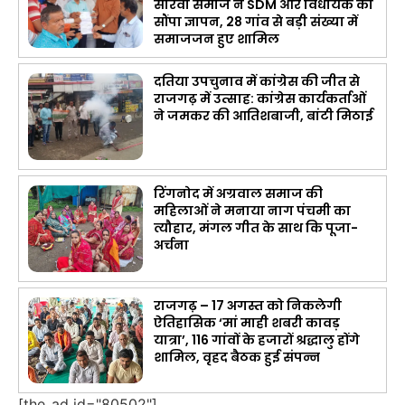
सीरवी समाज ने SDM और विधायक को
सौंपा ज्ञापन, 28 गांव से बड़ी संख्या में
समाजजन हुए शामिल
दतिया उपचुनाव में कांग्रेस की जीत से
राजगढ़ में उत्साह: कांग्रेस कार्यकर्ताओं
ने जमकर की आतिशबाजी, बांटी मिठाई
रिंगनोद में अग्रवाल समाज की
महिलाओं ने मनाया नाग पंचमी का
त्यौहार, मंगल गीत के साथ कि पूजा-
अर्चना
राजगढ़ – 17 अगस्त को निकलेगी
ऐतिहासिक ‘मां माही शबरी कावड़
यात्रा’, 116 गांवों के हजारों श्रद्धालु होंगे
शामिल, वृहद बैठक हुई संपन्न
[the_ad id="80502"]