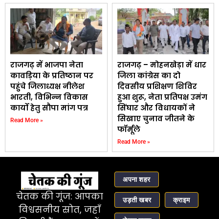
राजगढ़ में भाजपा नेता
राजगढ़ – मोहनखेड़ा में धार
कावड़िया के प्रतिष्ठान पर
जिला कांग्रेस का दो
पहुंचे जिलाध्यक्ष नीलेश
दिवसीय प्रशिक्षण शिविर
भारती, विभिन्न विकास
हुआ शुरू, नेता प्रतिपक्ष उमंग
कार्यो हेतु सौपा मांग पत्र
सिंघार और विधायकों ने
सिखाए चुनाव जीतने के
Read More »
फॉर्मूले
Read More »
अपना शहर
चेतक की गूंज: आपका
उड़ती खबर
क्राइम
विश्वसनीय स्रोत, जहाँ