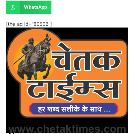
WhatsApp
[the_ad id="80502"]