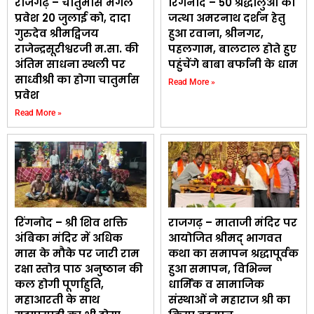
राजगढ़ – चातुर्मास मंगल
रिंगनोद – 50 श्रद्धालुओं का
प्रवेश 20 जुलाई काे, दादा
जत्था अमरनाथ दर्शन हेतु
गुरुदेव श्रीमद्विजय
हुआ रवाना, श्रीनगर,
राजेन्द्रसूरीश्वरजी म.सा. की
पहलगाम, बालटाल होते हुए
अंतिम साधना स्थली पर
पहुंचेंगे बाबा बर्फानी के धाम
साध्वीश्री का होगा चातुर्मास
Read More »
प्रवेश
Read More »
रिंगनोद – श्री शिव शक्ति
राजगढ़ – माताजी मंदिर पर
अंबिका मंदिर में अधिक
आयोजित श्रीमद् भागवत
मास के मौके पर जारी राम
कथा का समापन श्रद्धापूर्वक
रक्षा स्तोत्र पाठ अनुष्ठान की
हुआ समापन, विभिन्न
कल होगी पूर्णाहुति,
धार्मिक व सामाजिक
महाआरती के साथ
संस्थाओं ने महाराज श्री का