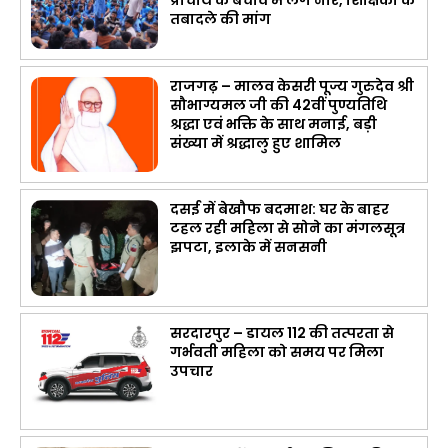
प्राचार्य के बचाव में लगे नारे, शिक्षिका के
तबादले की मांग
राजगढ़ – मालव केसरी पूज्य गुरुदेव श्री
सौभाग्यमल जी की 42वीं पुण्यतिथि
श्रद्धा एवं भक्ति के साथ मनाई, बड़ी
संख्या में श्रद्धालु हुए शामिल
दसई में बेखौफ बदमाश: घर के बाहर
टहल रही महिला से सोने का मंगलसूत्र
झपटा, इलाके में सनसनी
सरदारपुर – डायल 112 की तत्परता से
गर्भवती महिला को समय पर मिला
उपचार