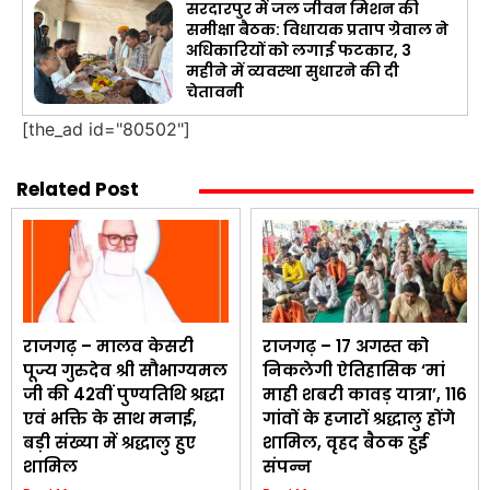
सरदारपुर में जल जीवन मिशन की
समीक्षा बैठक: विधायक प्रताप ग्रेवाल ने
अधिकारियों को लगाई फटकार, 3
महीने में व्यवस्था सुधारने की दी
चेतावनी
[the_ad id="80502"]
Related Post
राजगढ़ – मालव केसरी
राजगढ़ – 17 अगस्त को
पूज्य गुरुदेव श्री सौभाग्यमल
निकलेगी ऐतिहासिक ‘मां
जी की 42वीं पुण्यतिथि श्रद्धा
माही शबरी कावड़ यात्रा’, 116
एवं भक्ति के साथ मनाई,
गांवों के हजारों श्रद्धालु होंगे
बड़ी संख्या में श्रद्धालु हुए
शामिल, वृहद बैठक हुई
शामिल
संपन्न