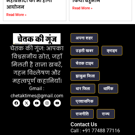
महाप्रसादी का भी होगा
किया बहुमान
आयोजन
Read More »
Read More »
अपना शहर
चेतक की गूंज: आपका
उड़ती खबर
क्राइम
विश्वसनीय स्रोत, जहाँ
चेतक टाइम
मिलती हैं ताज़ा खबरें,
गहन विश्लेषण और
झाबुआ जिला
महत्वपूर्ण कहानियाँ।
Gmail :
धार जिला
धार्मिक
chetaktimes@gmail.com
प्रशासनिक
राजनीति
राज्य
Contact Us
Call : +91 77488 77116