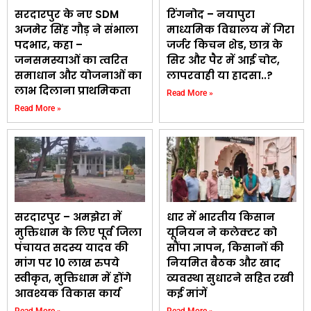
सरदारपुर के नए SDM
रिंगनोद – नयापुरा
अजमेर सिंह गौड़ ने संभाला
माध्यमिक विद्यालय में गिरा
पदभार, कहा –
जर्जर किचन शेड, छात्र के
जनसमस्याओं का त्वरित
सिर और पैर में आई चोट,
समाधान और योजनाओं का
लापरवाही या हादसा..?
लाभ दिलाना प्राथमिकता
Read More »
Read More »
सरदारपुर – अमझेरा में
धार में भारतीय किसान
मुक्तिधाम के लिए पूर्व जिला
यूनियन ने कलेक्टर को
पंचायत सदस्य यादव की
सौंपा ज्ञापन, किसानों की
मांग पर 10 लाख रुपये
नियमित बैठक और खाद
स्वीकृत, मुक्तिधाम में होंगे
व्यवस्था सुधारने सहित रखी
आवश्यक विकास कार्य
कई मांगें
Read More »
Read More »