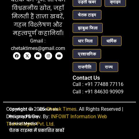
उड़ती खबर
क्राइम
विश्वसनीय स्रोत, जहाँ
चेतक टाइम
मिलती हैं ताज़ा खबरें,
गहन विश्लेषण और
झाबुआ जिला
महत्वपूर्ण कहानियाँ।
Gmail :
धार जिला
धार्मिक
chetaktimes@gmail.com
प्रशासनिक
राजनीति
राज्य
Contact Us
Call : +91 77488 77116
Call : +91 84630 90909
Copyright © 2025
Contact us
About us
Chetak Times
. All Rights Reserved |
Privacy Policy
Designed & Dev. By:
INFOWT Information Web
Social Media
Technologies Pvt. Ltd.
चेतक टाइम्स में प्रकाशित खबरें