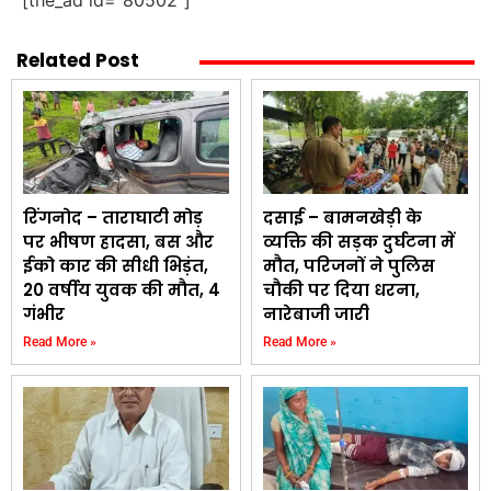
[the_ad id="80502"]
Related Post
रिंगनोद – ताराघाटी मोड़
दसाई – बामनखेड़ी के
पर भीषण हादसा, बस और
व्यक्ति की सड़क दुर्घटना में
ईको कार की सीधी भिड़ंत,
मौत, परिजनों ने पुलिस
20 वर्षीय युवक की मौत, 4
चौकी पर दिया धरना,
गंभीर
नारेबाजी जारी
Read More »
Read More »