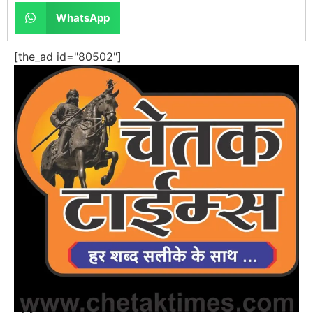
WhatsApp
[the_ad id="80502"]