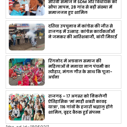
सीरवी समाज ने SDM और विधायक को
सौंपा ज्ञापन, 28 गांव से बड़ी संख्या में
समाजजन हुए शामिल
दतिया उपचुनाव में कांग्रेस की जीत से
राजगढ़ में उत्साह: कांग्रेस कार्यकर्ताओं
ने जमकर की आतिशबाजी, बांटी मिठाई
रिंगनोद में अग्रवाल समाज की
महिलाओं ने मनाया नाग पंचमी का
त्यौहार, मंगल गीत के साथ कि पूजा-
अर्चना
राजगढ़ – 17 अगस्त को निकलेगी
ऐतिहासिक ‘मां माही शबरी कावड़
यात्रा’, 116 गांवों के हजारों श्रद्धालु होंगे
शामिल, वृहद बैठक हुई संपन्न