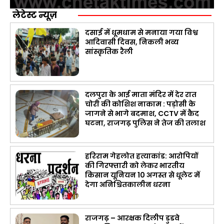
लेटेस्ट न्यूज़
दसाई में धूमधाम से मनाया गया विश्व
आदिवासी दिवस, निकली भव्य
सांस्कृतिक रैली
दलपुरा के आई माता मंदिर में देर रात
चोरी की कोशिश नाकाम : पड़ोसी के
जागने से भागे बदमाश, CCTV में कैद
घटना, राजगढ़ पुलिस ने तेज की तलाश
हरिराम गेहलोत हत्याकांड: आरोपियों
की गिरफ्तारी को लेकर भारतीय
किसान यूनियन 10 अगस्त से धूलेट में
देगा अनिश्चितकालीन धरना
राजगढ़ – आरक्षक दिलीप डुडवे