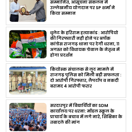
सम्मानित, आसूचना संकलन में
उल्लेखनीय योगदान पर SP शर्मा ने
किया सम्मान
धुलेट के हरिराम हत्याकांड : आरोपियो
की गिरफ्तारी नही होने पर ब्लॉक
कांग्रेस राजगढ़ थाना पर देगी धरना, 11
अगस्त को विधायक ग्रेवाल के नेतृत्व में
होगा प्रदर्शन
कियोस्क संचालक से लूट मामले में
राजगढ़ पुलिस को मिली बड़ी सफलता :
दो आरोपी गिरफ्तार, लैपटॉप व नकदी
बरामद 4 आरोपी फरार
सरदारपुर में विद्यार्थियों का SDM
कार्यालय पर धरना: मॉडल स्कूल के
प्राचार्य के बचाव में लगे नारे, शिक्षिका के
तबादले की मांग