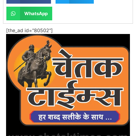
WhatsApp
[the_ad id="80502"]