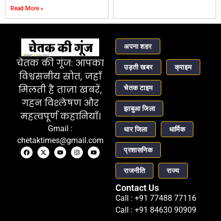
Read More »
अपना शहर
चेतक की गूंज: आपका
उड़ती खबर
क्राइम
विश्वसनीय स्रोत, जहाँ
चेतक टाइम
मिलती हैं ताज़ा खबरें,
गहन विश्लेषण और
झाबुआ जिला
महत्वपूर्ण कहानियाँ।
Gmail :
धार जिला
धार्मिक
chetaktimes@gmail.com
प्रशासनिक
राजनीति
राज्य
Contact Us
Call : +91 77488 77116
Call : +91 84630 90909