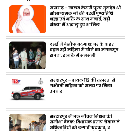
राजगढ़ – मालव केसरी पूज्य गुरुदेव श्री
सौभाग्यमल जी की 42वीं पुण्यतिथि
श्रद्धा एवं भक्ति के साथ मनाई, बड़ी
संख्या में श्रद्धालु हुए शामिल
दसई में बेखौफ बदमाश: घर के बाहर
टहल रही महिला से सोने का मंगलसूत्र
झपटा, इलाके में सनसनी
सरदारपुर – डायल 112 की तत्परता से
गर्भवती महिला को समय पर मिला
उपचार
सरदारपुर में जल जीवन मिशन की
समीक्षा बैठक: विधायक प्रताप ग्रेवाल ने
अधिकारियों को लगाई फटकार, 3