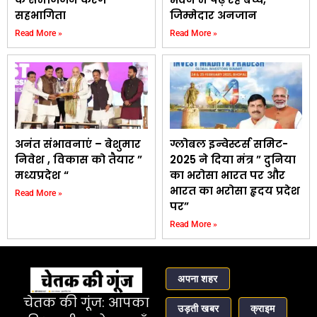
सहभागिता
जिम्मेदार अनजान
Read More »
Read More »
अनंत संभावनाएं – बेशुमार
ग्लोबल इन्वेस्टर्स समिट-
निवेश , विकास को तैयार ”
2025 ने दिया मंत्र ” दुनिया
मध्यप्रदेश “
का भरोसा भारत पर और
भारत का भरोसा हृदय प्रदेश
Read More »
पर”
Read More »
अपना शहर
चेतक की गूंज: आपका
उड़ती खबर
क्राइम