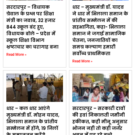
सरदारपुर – विधायक
धार – मुख्यमंत्री डॉ. यादव
ग्रेवाल के प्रश्न पर शिक्षा
ने धार में भिलाला समाज के
मंत्री का जवाब, 32 हजार
प्रांतीय सम्मेलन में की
844 स्कूल बंद हुए,
सहभागिता, कहा- भिलाला
विधायक बोले – प्रदेश में
समाज ने जगाई सामाजिक
स्कूल शिक्षा विभाग
चेतना, जनजातियों का
भ्रष्टाचार का चरागाह बना
समग्र कल्याण हमारी
सर्वोच्च प्राथमिकता
Read More »
Read More »
धार – कल धार आएंगे
सरदारपुर – सरकारी दावों
मुख्यमंत्री डॉ. मोहन यादव,
की हवां निकालती जमीनी
भिलाला समाज के प्रांतीय
हकीकत, कही मीनू अनुसार
सम्मेलन में होंगे, 19 जिलों
भोजन नही तो कही जर्जर
के समाजजन करेंगे
भवन में पढ़ रहे बच्चे,