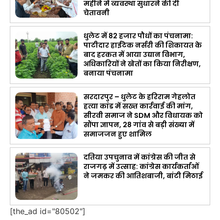
महीने में व्यवस्था सुधारने की दी
चेतावनी
धुलेट में 82 हजार पौधों का पंचनामा:
पाटीदार हाईटेक नर्सरी की शिकायत के
बाद हरकत में आया उद्यान विभाग,
अधिकारियों ने खेतों का किया निरीक्षण,
बनाया पंचनामा
सरदारपुर – धुलेट के हरिराम गेहलोत
हत्या कांड में सख्त कार्रवाई की मांग,
सीरवी समाज ने SDM और विधायक को
सौंपा ज्ञापन, 28 गांव से बड़ी संख्या में
समाजजन हुए शामिल
दतिया उपचुनाव में कांग्रेस की जीत से
राजगढ़ में उत्साह: कांग्रेस कार्यकर्ताओं
ने जमकर की आतिशबाजी, बांटी मिठाई
[the_ad id="80502"]