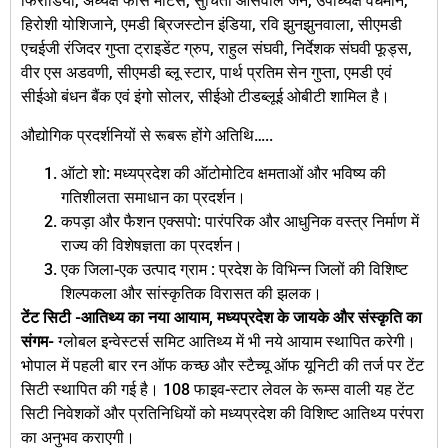
फिरोडिया, अध्यक्ष फोर्स मोटर्स, सुचिता ओसवाल जैन, उपाध्यक्ष वर्धमान,
हिरोशी योशिजाने, एमडी ब्रिजस्टोन इंडिया, रवि झुनझुनवाला, सीएमडी
एचईजी रंजिदर गुप्ता ट्राइडेंट ग्रुप, राहुल संघवी, निर्देशक संघवी फूड्स,
वीर एस अडवणी, सीएमडी ब्लू स्टार, पार्थ प्रतिम सेन गुप्ता, एमडी एवं
सीईओ बंधन बैंक एवं इंगो सोलर, सीईओ टीडब्लूई ओबीटी शामिल है।
औद्योगिक प्रदर्शनियों से रूबरू होंगे अतिथि…..
ऑटो शो: मध्यप्रदेश की ऑटोमोटिव क्षमताओं और भविष्य की
गतिशीलता समाधान का प्रदर्शन।
कपड़ा और फैशन एक्सपो: पारंपरिक और आधुनिक वस्त्र निर्माण में
राज्य की विशेषज्ञता का प्रदर्शन।
एक जिला-एक उत्पाद ग्राम : प्रदेश के विभिन्न जिलों की विशिष्ट
शिल्पकला और सांस्कृतिक विरासत की झलक।
टेंट सिटी -आतिथ्य का नया आयाम, मध्यप्रदेश के जायके और संस्कृति का
संगम-
ग्लोबल इन्वेस्टर्स समिट आतिथ्य में भी नये आयाम स्थापित करेगी।
भोपाल में पहली बार रन ऑफ कच्छ और स्टैच्यू ऑफ यूनिटी की तर्ज पर टेंट
सिटी स्थापित की गई है। 108 फाइव-स्टार लेवल के रूम्स वाली यह टेंट
सिटी निवेशकों और प्रतिनिधियों को मध्यप्रदेश की विशिष्ट आतिथ्य परंपरा
का अनुभव कराएगी।