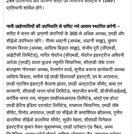
249 प्रतिनिधि और विभिन्न सत्रों एवं विभागीय समिट्स में 10491
प्रतिभागी शामिल होंगे।
नामी उद्योगपतियों की उपस्थिति से समिट नये आयाम स्थापित करेगी –
समिट में भारत की अग्रणी कंपनियों के 300 से अधिक अध्यक्ष, एमडी और
सीईओ उपस्थित रहेंगे। गौतम अडानी (अध्यक्ष, अडानी समूह), कुमार
मंगलम बिरला (अध्यक्ष, आदित्य बिड़ला समूह), संजीव पुरी (सीएमडी,
आईटीसी लिमिटेड), नादिर गोदरेज (सीएमडी, गोदरेज इंडस्ट्रीज अश्विनी
अरोडा (एमडी) दावत फूडस रघुपति सिंघानिया, सीएमडी जेके टायर
बालकृष्ण गोयनका अध्यक्ष, वेल्सपेन वर्ल्ड, सुनील बजाज कार्यकारी अध्यक्ष
आदित्य बिडला, सतीश पई एमडी हिंलातकों इंडस्ट्री, एम के अग्रवाल,
एमडी ग्रासिम इंडस्ट्री कैलाश झावर, एमडी अल्ट्राटेक सीमेंट, बाबा एन
कल्याणी, सीएमडी भारत फोर्स लिमिटेड, चंद्रजीत बनर्जी, डीजीसीआईआई,
कार्तिक भारत राम, संयुक्त एमडीएसआरएफ लिमिटेड, आंद्रे एक होल्ट
एमडी हेटिच इंडिया प्रायवेट लिमिटेड, राघवपत सिंघानिया, एमडी जेके
सीमेंट, विनोद अग्रवाल, एमडी एवं सीईओ वी कमार्शियल व्हीकल्स, पुनीत
डालमिया सीईओ डालमिया सीमेंट, सुधीर मेहता, सीएमडी पिनेकल
इंडस्ट्रीज कुमार वेंकर सुब्रमण्यम, एमडी प्रॉक्टर एंड गैंबल, अभय