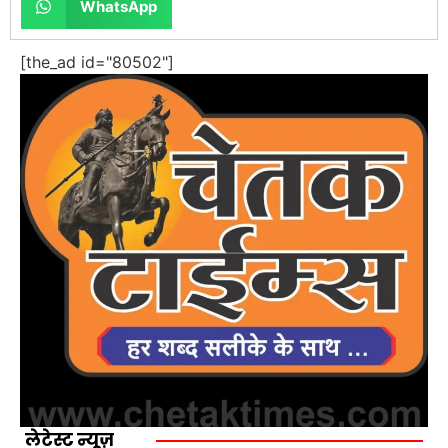
WhatsApp
[the_ad id="80502"]
लेटेस्ट न्यूज़