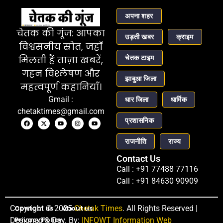
अपना शहर
चेतक की गूंज: आपका
उड़ती खबर
क्राइम
विश्वसनीय स्रोत, जहाँ
चेतक टाइम
मिलती हैं ताज़ा खबरें,
गहन विश्लेषण और
झाबुआ जिला
महत्वपूर्ण कहानियाँ।
Gmail :
धार जिला
धार्मिक
chetaktimes@gmail.com
प्रशासनिक
राजनीति
राज्य
Contact Us
Call : +91 77488 77116
Call : +91 84630 90909
Copyright © 2025
Contact us
About us
Chetak Times
. All Rights Reserved |
Privacy Policy
Designed & Dev. By:
INFOWT Information Web