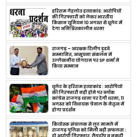
हरिराम गेहलोत हत्याकांड: आरोपियों
की गिरफ्तारी को लेकर भारतीय
किसान यूनियन 10 अगस्त से धूलेट में
देगा अनिश्चितकालीन धरना
राजगढ़ – आरक्षक दिलीप डुडवे
सम्मानित, आसूचना संकलन में
उल्लेखनीय योगदान पर SP शर्मा ने
किया सम्मान
धुलेट के हरिराम हत्याकांड : आरोपियो
की गिरफ्तारी नही होने पर ब्लॉक
कांग्रेस राजगढ़ थाना पर देगी धरना, 11
अगस्त को विधायक ग्रेवाल के नेतृत्व में
होगा प्रदर्शन
कियोस्क संचालक से लूट मामले में
राजगढ़ पुलिस को मिली बड़ी सफलता :
दो आरोपी गिरफ्तार, लैपटॉप व नकदी