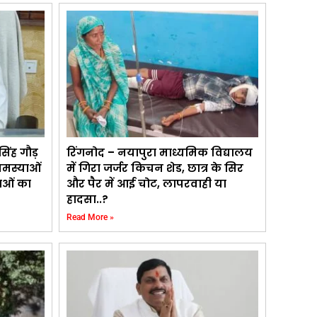
ंह गौड़
रिंगनोद – नयापुरा माध्यमिक विद्यालय
समस्याओं
में गिरा जर्जर किचन शेड, छात्र के सिर
ाओं का
और पैर में आई चोट, लापरवाही या
हादसा..?
Read More »