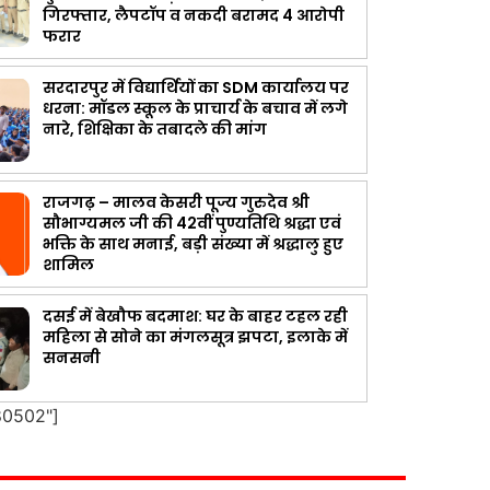
गिरफ्तार, लैपटॉप व नकदी बरामद 4 आरोपी
फरार
सरदारपुर में विद्यार्थियों का SDM कार्यालय पर
धरना: मॉडल स्कूल के प्राचार्य के बचाव में लगे
नारे, शिक्षिका के तबादले की मांग
राजगढ़ – मालव केसरी पूज्य गुरुदेव श्री
सौभाग्यमल जी की 42वीं पुण्यतिथि श्रद्धा एवं
भक्ति के साथ मनाई, बड़ी संख्या में श्रद्धालु हुए
शामिल
दसई में बेखौफ बदमाश: घर के बाहर टहल रही
महिला से सोने का मंगलसूत्र झपटा, इलाके में
सनसनी
80502"]