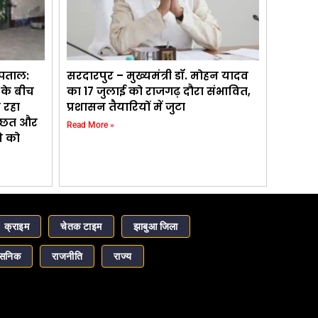
्पताल:
सरदारपुर – मुख्यमंत्री डॉ. मोहन यादव
के बीच
का 17 जुलाई को राजगढ़ दौरा संभावित,
 रहा
प्रशासन तैयारियों में जुटा
ती छत और
Read More »
े को
क्राइम
चेतक टाइम
झाबुआ जिला
ासनिक
राजनीति
राज्य