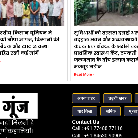
भारतीय किसान यूनियन ने
सुविधाओं को तरसता दसाई अस
को सौंपा ज्ञापन, किसानों की
बदहाल भवन और अव्यवस्थाओं 
बैठक और खाद व्यवस्था
केवल एक डॉक्टर के भरोसे चल
सहित रखी कई मांगें
प्राथमिक स्वास्थ्य केंद्र, टपक
जलजमाव के बीच इलाज करान
»
मजबूर मरीज
Read More »
अपना शहर
उड़ती खबर
धार जिला
धार्मिक
प्रश
Contact Us
हाँ मिलती हैं
Call : +91 77488 77116
र्ण कहानियाँ।
Call : +91 84630 90909