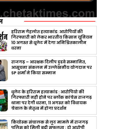
ज़
हरिराम गेहलोत हत्याकांड: आरोपियों की
गिरफ्तारी को लेकर भारतीय किसान यूनियन
10 अगस्त से धूलेट में देगा अनिश्चितकालीन
धरना
राजगढ़ – आरक्षक दिलीप डुडवे सम्मानित,
आसूचना संकलन में उल्लेखनीय योगदान पर
SP शर्मा ने किया सम्मान
धुलेट के हरिराम हत्याकांड : आरोपियो की
गिरफ्तारी नही होने पर ब्लॉक कांग्रेस राजगढ़
थाना पर देगी धरना, 11 अगस्त को विधायक
ग्रेवाल के नेतृत्व में होगा प्रदर्शन
कियोस्क संचालक से लूट मामले में राजगढ़
पुलिस को मिली बड़ी सफलता : दो आरोपी