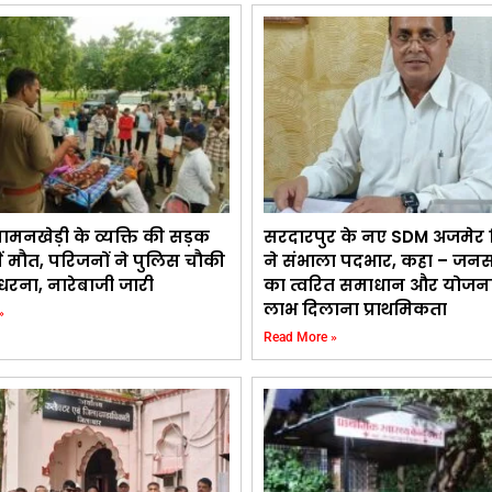
ामनखेड़ी के व्यक्ति की सड़क
सरदारपुर के नए SDM अजमेर सि
में मौत, परिजनों ने पुलिस चौकी
ने संभाला पदभार, कहा – जन
धरना, नारेबाजी जारी
का त्वरित समाधान और योजन
लाभ दिलाना प्राथमिकता
»
Read More »