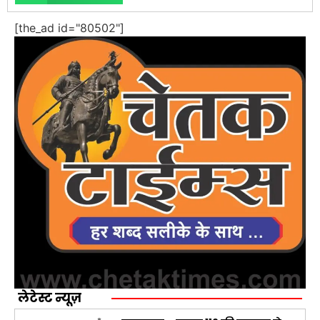
[the_ad id="80502"]
लेटेस्ट न्यूज़