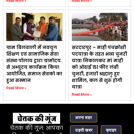
Read More »
Read More »
ग्राम बिलवाली में नवयुग
सरदारपुर – माही पंचक्रोशी
शिक्षण एवं सामाजिक सेवा
पदयात्रा के तहत भव्य चुनरी
संस्था पोलाय द्वारा ग्रामोदय
यात्रा निकालकर मां माही
से अभ्युदय कार्यक्रम किया
को ओढाई 151 फीट लंबी
आयोजित, समाज सेवको का
चुनरी, हजारों श्रद्धालु हुए
हुआ सम्मान
शामिल, कल से शुरू होगी
यात्रा
Read More »
Read More »
अपना शहर
चेतक की गूंज: आपका
उड़ती खबर
क्राइम