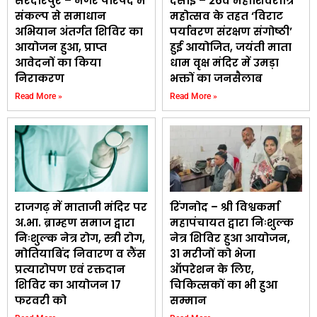
सरदारपुर – नगर परिषद में
दसाई – 26वें महाशिवरात्रि
संकल्प से समाधान
महोत्सव के तहत ‘विराट
अभियान अंतर्गत शिविर का
पर्यावरण संरक्षण संगोष्ठी’
आयोजन हुआ, प्राप्त
हुई आयोजित, जयंती माता
आवेदनों का किया
धाम वृक्ष मंदिर में उमड़ा
निराकरण
भक्तों का जनसैलाब
Read More »
Read More »
राजगढ़ में माताजी मंदिर पर
रिंगनोद – श्री विश्वकर्मा
अ.भा. ब्राम्हण समाज द्वारा
महापंचायत द्वारा निःशुल्क
निःशुल्क नेत्र रोग, स्त्री रोग,
नेत्र शिविर हुआ आयोजन,
मोतियाबिंद निवारण व लैंस
31 मरीजों को भेजा
प्रत्यारोपण एवं रक्तदान
ऑपरेशन के लिए,
शिविर का आयोजन 17
चिकित्सकों का भी हुआ
फरवरी को
सम्मान