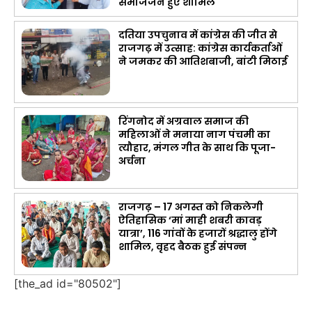
समाजजन हुए शामिल
दतिया उपचुनाव में कांग्रेस की जीत से
राजगढ़ में उत्साह: कांग्रेस कार्यकर्ताओं
ने जमकर की आतिशबाजी, बांटी मिठाई
रिंगनोद में अग्रवाल समाज की
महिलाओं ने मनाया नाग पंचमी का
त्यौहार, मंगल गीत के साथ कि पूजा-
अर्चना
राजगढ़ – 17 अगस्त को निकलेगी
ऐतिहासिक ‘मां माही शबरी कावड़
यात्रा’, 116 गांवों के हजारों श्रद्धालु होंगे
शामिल, वृहद बैठक हुई संपन्न
[the_ad id="80502"]