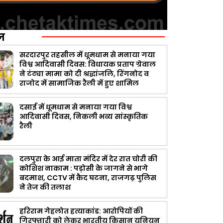
ज़
सरदारपुर तहसील में धूमधाम से मनाया गया
विश्व आदिवासी दिवस: विधायक प्रताप ग्रेवाल
ने टंट्या मामा को दी श्रद्धांजलि, रिंगनोद व
राजोद में सामाजिक रैली में हुए शामिल
दसाई में धूमधाम से मनाया गया विश्व
आदिवासी दिवस, निकली भव्य सांस्कृतिक
रैली
दलपुरा के आई माता मंदिर में देर रात चोरी की
कोशिश नाकाम : पड़ोसी के जागने से भागे
बदमाश, CCTV में कैद घटना, राजगढ़ पुलिस
ने तेज की तलाश
हरिराम गेहलोत हत्याकांड: आरोपियों की
गिरफ्तारी को लेकर भारतीय किसान यूनियन