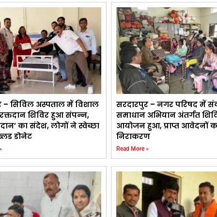
र – सिविल अस्पताल में विशाल
सरदारपुर – नगर परिषद में सं
क रक्तदान शिविर हुआ संपन्न,
समाधान अभियान अंतर्गत शिव
तदान’ का संदेश, लोगों ने स्वेच्छा
आयोजन हुआ, प्राप्त आवेदनों 
ब्लड डोनेट
निराकरण
»
Read More »