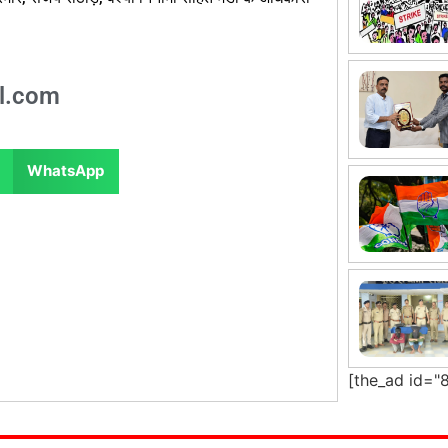
l.com
WhatsApp
[the_ad id="