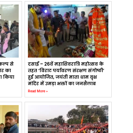
कल्प से
दसाई – 26वें महाशिवरात्रि महोत्सव के
िर का
तहत ‘विराट पर्यावरण संरक्षण संगोष्ठी’
का किया
हुई आयोजित, जयंती माता धाम वृक्ष
मंदिर में उमड़ा भक्तों का जनसैलाब
Read More »