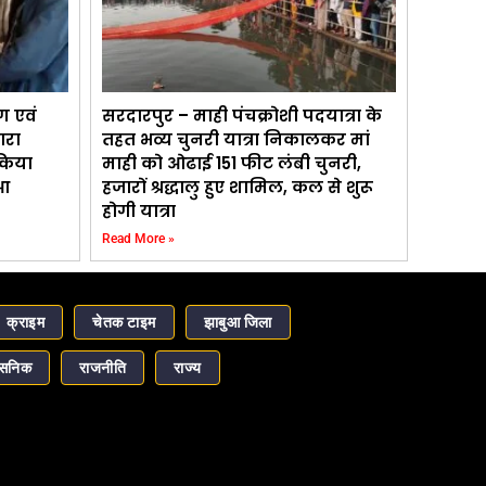
ण एवं
सरदारपुर – माही पंचक्रोशी पदयात्रा के
ारा
तहत भव्य चुनरी यात्रा निकालकर मां
 किया
माही को ओढाई 151 फीट लंबी चुनरी,
आ
हजारों श्रद्धालु हुए शामिल, कल से शुरू
होगी यात्रा
Read More »
क्राइम
चेतक टाइम
झाबुआ जिला
ासनिक
राजनीति
राज्य