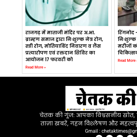
राजगढ़ में माताजी मंदिर पर अ.भा.
रिंगनोद –
ब्राम्हण समाज द्वारा निःशुल्क नेत्र रोग,
निःशुल्क
स्त्री रोग, मोतियाबिंद निवारण व लैंस
मरीजों क
प्रत्यारोपण एवं रक्तदान शिविर का
चिकित्सक
आयोजन 17 फरवरी को
Read More 
Read More »
चेतक की गूंज: आपका विश्वसनीय स्रोत, ज
ताज़ा खबरें, गहन विश्लेषण और महत्वपू
Gmail : chetaktimes@g