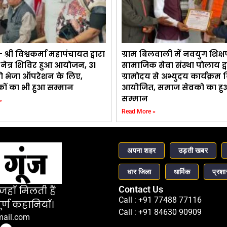
 श्री विश्वकर्मा महापंचायत द्वारा
ग्राम बिलवाली में नवयुग शिक्ष
 नेत्र शिविर हुआ आयोजन, 31
सामाजिक सेवा संस्था पोलाय द्व
ो भेजा ऑपरेशन के लिए,
ग्रामोदय से अभ्युदय कार्यक्रम
ों का भी हुआ सम्मान
आयोजित, समाज सेवको का हु
सम्मान
»
Read More »
अपना शहर
उड़ती खबर
धार जिला
धार्मिक
प्रश
Contact Us
हाँ मिलती हैं
Call : +91 77488 77116
र्ण कहानियाँ।
Call : +91 84630 90909
mail.com