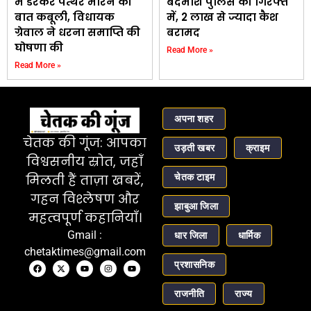
में डरकर पत्थर मारने की
बदमाश पुलिस की गिरफ्त
बात कबूली, विधायक
में, ₹2 लाख से ज्यादा कैश
ग्रेवाल ने धरना समाप्ति की
बरामद
घोषणा की
Read More »
Read More »
अपना शहर
चेतक की गूंज: आपका
उड़ती खबर
क्राइम
विश्वसनीय स्रोत, जहाँ
चेतक टाइम
मिलती हैं ताज़ा खबरें,
गहन विश्लेषण और
झाबुआ जिला
महत्वपूर्ण कहानियाँ।
Gmail :
धार जिला
धार्मिक
chetaktimes@gmail.com
प्रशासनिक
राजनीति
राज्य