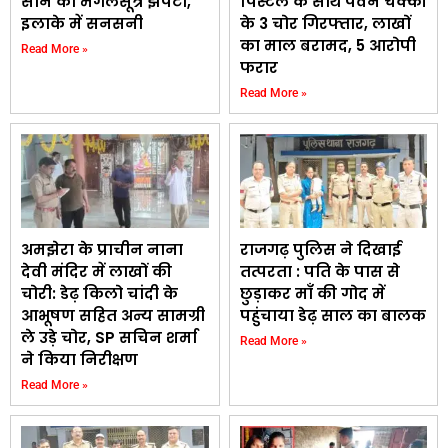
सोने का मंगलसूत्र झपटा,
पिस्टल के साथ पवन चक्की
इलाके में सनसनी
के 3 चोर गिरफ्तार, लाखों
का माल बरामद, 5 आरोपी
Read More »
फरार
Read More »
अमझेरा के प्राचीन नाना
राजगढ़ पुलिस ने दिखाई
देवी मंदिर में लाखों की
तत्परता : पति के पास से
चोरी: डेढ़ किलो चांदी के
छुड़ाकर माँ की गोद में
आभूषण सहित अन्य सामग्री
पहुंचाया डेढ़ साल का बालक
ले उड़े चोर, SP सचिन शर्मा
Read More »
ने किया निरीक्षण
Read More »