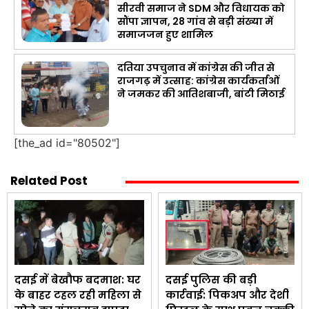
सीरवी समाज ने SDM और विधायक को
सौंपा ज्ञापन, 28 गांव से बड़ी संख्या में
समाजजन हुए शामिल
दतिया उपचुनाव में कांग्रेस की जीत से
राजगढ़ में उत्साह: कांग्रेस कार्यकर्ताओं
ने जमकर की आतिशबाजी, बांटी मिठाई
[the_ad id="80502"]
Related Post
दसई में बेखौफ बदमाश: घर
दसई पुलिस की बड़ी
के बाहर टहल रही महिला से
कार्रवाई: पिकअप और देशी