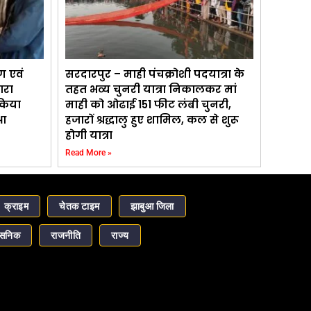
ण एवं
सरदारपुर – माही पंचक्रोशी पदयात्रा के
ारा
तहत भव्य चुनरी यात्रा निकालकर मां
 किया
माही को ओढाई 151 फीट लंबी चुनरी,
आ
हजारों श्रद्धालु हुए शामिल, कल से शुरू
होगी यात्रा
Read More »
क्राइम
चेतक टाइम
झाबुआ जिला
ासनिक
राजनीति
राज्य