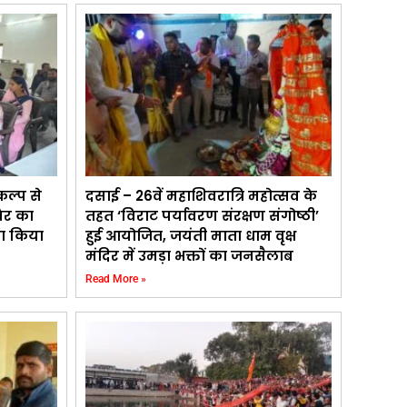
कल्प से
दसाई – 26वें महाशिवरात्रि महोत्सव के
िर का
तहत ‘विराट पर्यावरण संरक्षण संगोष्ठी’
का किया
हुई आयोजित, जयंती माता धाम वृक्ष
मंदिर में उमड़ा भक्तों का जनसैलाब
Read More »