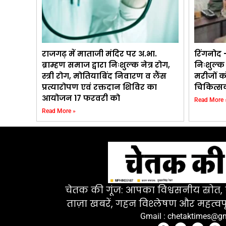
राजगढ़ में माताजी मंदिर पर अ.भा.
रिंगनोद –
ब्राम्हण समाज द्वारा निःशुल्क नेत्र रोग,
निःशुल्क
स्त्री रोग, मोतियाबिंद निवारण व लैंस
मरीजों क
प्रत्यारोपण एवं रक्तदान शिविर का
चिकित्सक
आयोजन 17 फरवरी को
Read More 
Read More »
चेतक की गूंज: आपका विश्वसनीय स्रोत, ज
ताज़ा खबरें, गहन विश्लेषण और महत्वपू
Gmail : chetaktimes@g