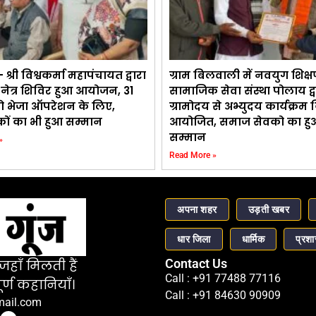
 श्री विश्वकर्मा महापंचायत द्वारा
ग्राम बिलवाली में नवयुग शिक्ष
 नेत्र शिविर हुआ आयोजन, 31
सामाजिक सेवा संस्था पोलाय द्व
ो भेजा ऑपरेशन के लिए,
ग्रामोदय से अभ्युदय कार्यक्रम
ों का भी हुआ सम्मान
आयोजित, समाज सेवको का हु
सम्मान
»
Read More »
अपना शहर
उड़ती खबर
धार जिला
धार्मिक
प्रश
Contact Us
हाँ मिलती हैं
Call : +91 77488 77116
र्ण कहानियाँ।
Call : +91 84630 90909
mail.com