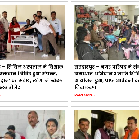
र – सिविल अस्पताल में विशाल
सरदारपुर – नगर परिषद में सं
क रक्तदान शिविर हुआ संपन्न,
समाधान अभियान अंतर्गत शिव
तदान’ का संदेश, लोगों ने स्वेच्छा
आयोजन हुआ, प्राप्त आवेदनों 
ब्लड डोनेट
निराकरण
»
Read More »