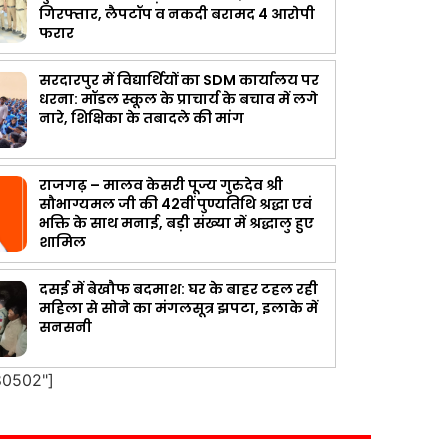
गिरफ्तार, लैपटॉप व नकदी बरामद 4 आरोपी
फरार
सरदारपुर में विद्यार्थियों का SDM कार्यालय पर
धरना: मॉडल स्कूल के प्राचार्य के बचाव में लगे
नारे, शिक्षिका के तबादले की मांग
राजगढ़ – मालव केसरी पूज्य गुरुदेव श्री
सौभाग्यमल जी की 42वीं पुण्यतिथि श्रद्धा एवं
भक्ति के साथ मनाई, बड़ी संख्या में श्रद्धालु हुए
शामिल
दसई में बेखौफ बदमाश: घर के बाहर टहल रही
महिला से सोने का मंगलसूत्र झपटा, इलाके में
सनसनी
80502"]