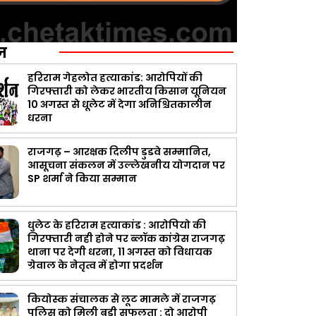
ज़
हरिराम गेहलोत हत्याकांड: आरोपियों की
गिरफ्तारी को लेकर भारतीय किसान यूनियन
10 अगस्त से धूलेट में देगा अनिश्चितकालीन
धरना
राजगढ़ – आरक्षक दिलीप डुडवे सम्मानित,
आसूचना संकलन में उल्लेखनीय योगदान पर
SP शर्मा ने किया सम्मान
धुलेट के हरिराम हत्याकांड : आरोपियो की
गिरफ्तारी नही होने पर ब्लॉक कांग्रेस राजगढ़
थाना पर देगी धरना, 11 अगस्त को विधायक
ग्रेवाल के नेतृत्व में होगा प्रदर्शन
कियोस्क संचालक से लूट मामले में राजगढ़
पुलिस को मिली बड़ी सफलता : दो आरोपी