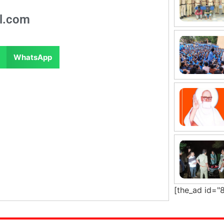
l.com
WhatsApp
[the_ad id="