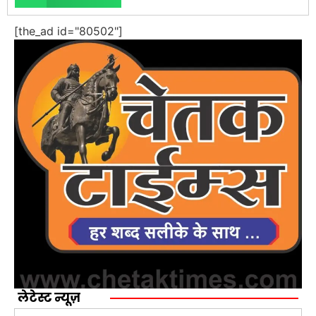
[the_ad id="80502"]
लेटेस्ट न्यूज़