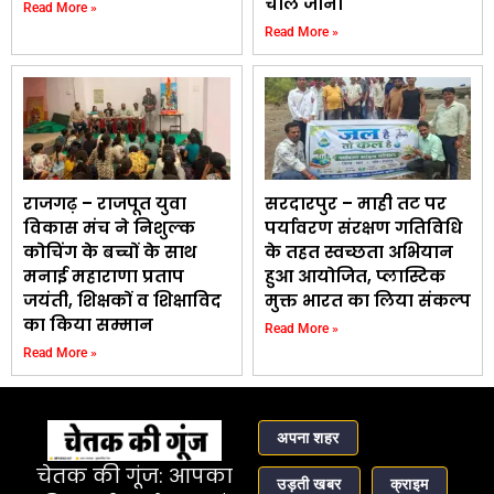
चाल जाना
Read More »
Read More »
राजगढ़ – राजपूत युवा
सरदारपुर – माही तट पर
विकास मंच ने निशुल्क
पर्यावरण संरक्षण गतिविधि
कोचिंग के बच्चों के साथ
के तहत स्वच्छता अभियान
मनाई महाराणा प्रताप
हुआ आयोजित, प्लास्टिक
जयंती, शिक्षकों व शिक्षाविद
मुक्त भारत का लिया संकल्प
का किया सम्मान
Read More »
Read More »
अपना शहर
चेतक की गूंज: आपका
उड़ती खबर
क्राइम