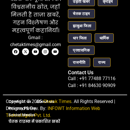
उड़ती खबर
क्राइम
विश्वसनीय स्रोत, जहाँ
चेतक टाइम
मिलती हैं ताज़ा खबरें,
गहन विश्लेषण और
झाबुआ जिला
महत्वपूर्ण कहानियाँ।
Gmail :
धार जिला
धार्मिक
chetaktimes@gmail.com
प्रशासनिक
राजनीति
राज्य
Contact Us
Call : +91 77488 77116
Call : +91 84630 90909
Copyright © 2025
Contact us
About us
Chetak Times
. All Rights Reserved |
Privacy Policy
Designed & Dev. By:
INFOWT Information Web
Social Media
Technologies Pvt. Ltd.
चेतक टाइम्स में प्रकाशित खबरें