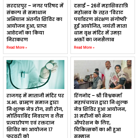
सरदारपुर – नगर परिषद में
दसाई – 26वें महाशिवरात्रि
संकल्प से समाधान
महोत्सव के तहत ‘विराट
अभियान अंतर्गत शिविर का
पर्यावरण संरक्षण संगोष्ठी’
आयोजन हुआ, प्राप्त
हुई आयोजित, जयंती माता
आवेदनों का किया
धाम वृक्ष मंदिर में उमड़ा
निराकरण
भक्तों का जनसैलाब
Read More »
Read More »
राजगढ़ में माताजी मंदिर पर
रिंगनोद – श्री विश्वकर्मा
अ.भा. ब्राम्हण समाज द्वारा
महापंचायत द्वारा निःशुल्क
निःशुल्क नेत्र रोग, स्त्री रोग,
नेत्र शिविर हुआ आयोजन,
मोतियाबिंद निवारण व लैंस
31 मरीजों को भेजा
प्रत्यारोपण एवं रक्तदान
ऑपरेशन के लिए,
शिविर का आयोजन 17
चिकित्सकों का भी हुआ
फरवरी को
सम्मान