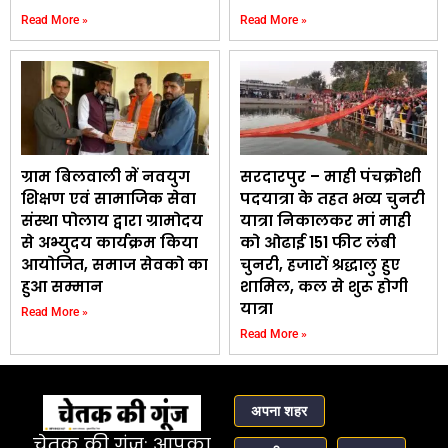
Read More »
Read More »
ग्राम बिलवाली में नवयुग
सरदारपुर – माही पंचक्रोशी
शिक्षण एवं सामाजिक सेवा
पदयात्रा के तहत भव्य चुनरी
संस्था पोलाय द्वारा ग्रामोदय
यात्रा निकालकर मां माही
से अभ्युदय कार्यक्रम किया
को ओढाई 151 फीट लंबी
आयोजित, समाज सेवको का
चुनरी, हजारों श्रद्धालु हुए
हुआ सम्मान
शामिल, कल से शुरू होगी
यात्रा
Read More »
Read More »
अपना शहर
चेतक की गूंज: आपका