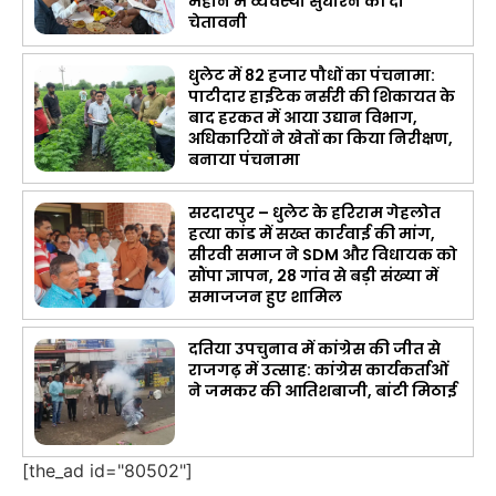
महीने में व्यवस्था सुधारने की दी
चेतावनी
धुलेट में 82 हजार पौधों का पंचनामा:
पाटीदार हाईटेक नर्सरी की शिकायत के
बाद हरकत में आया उद्यान विभाग,
अधिकारियों ने खेतों का किया निरीक्षण,
बनाया पंचनामा
सरदारपुर – धुलेट के हरिराम गेहलोत
हत्या कांड में सख्त कार्रवाई की मांग,
सीरवी समाज ने SDM और विधायक को
सौंपा ज्ञापन, 28 गांव से बड़ी संख्या में
समाजजन हुए शामिल
दतिया उपचुनाव में कांग्रेस की जीत से
राजगढ़ में उत्साह: कांग्रेस कार्यकर्ताओं
ने जमकर की आतिशबाजी, बांटी मिठाई
[the_ad id="80502"]