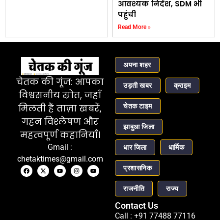
आवश्यक निर्देश, SDM भी
पहुंची
Read More »
अपना शहर
चेतक की गूंज: आपका
उड़ती खबर
क्राइम
विश्वसनीय स्रोत, जहाँ
चेतक टाइम
मिलती हैं ताज़ा खबरें,
गहन विश्लेषण और
झाबुआ जिला
महत्वपूर्ण कहानियाँ।
Gmail :
धार जिला
धार्मिक
chetaktimes@gmail.com
प्रशासनिक
राजनीति
राज्य
Contact Us
Call : +91 77488 77116