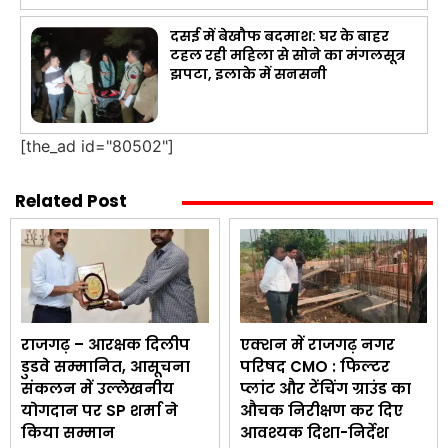
दसई में बेखौफ बदमाश: घर के बाहर
टहल रही महिला से सोने का मंगलसूत्र
झपटा, इलाके में सनसनी
[the_ad id="80502"]
Related Post
राजगढ़ – आरक्षक दिलीप
एक्शन में राजगढ़ नगर
डुडवे सम्मानित, आसूचना
परिषद CMO : फिल्टर
संकलन में उल्लेखनीय
प्लांट और टेंचिंग ग्राउंड का
योगदान पर SP शर्मा ने
औचक निरीक्षण कर दिए
किया सम्मान
आवश्यक दिशा-निर्देश