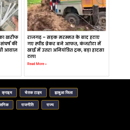
 का खरीफ
राजगढ़ – सड़क मरम्मत के बाद हटाए
ंघर्ष की
गए स्पीड ब्रेकर बने आफत, कंजरोटा में
 थी आवाज़
खाई में उतरा अनियंत्रित ट्रक, बड़ा हादसा
टला
Read More »
क्राइम
चेतक टाइम
झाबुआ जिला
ासनिक
राजनीति
राज्य