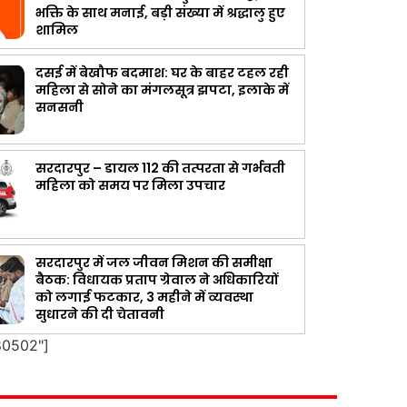
भक्ति के साथ मनाई, बड़ी संख्या में श्रद्धालु हुए
शामिल
दसई में बेखौफ बदमाश: घर के बाहर टहल रही
महिला से सोने का मंगलसूत्र झपटा, इलाके में
सनसनी
सरदारपुर – डायल 112 की तत्परता से गर्भवती
महिला को समय पर मिला उपचार
सरदारपुर में जल जीवन मिशन की समीक्षा
बैठक: विधायक प्रताप ग्रेवाल ने अधिकारियों
को लगाई फटकार, 3 महीने में व्यवस्था
सुधारने की दी चेतावनी
80502"]