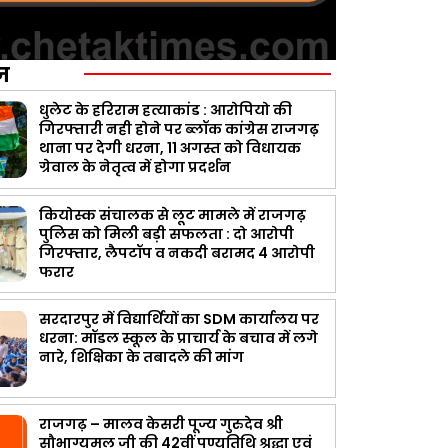
ज़
धुलेट के हरिराम हत्याकांड : आरोपियो की
गिरफ्तारी नही होने पर ब्लॉक कांग्रेस राजगढ़
थाना पर देगी धरना, 11 अगस्त को विधायक
ग्रेवाल के नेतृत्व में होगा प्रदर्शन
कियोस्क संचालक से लूट मामले में राजगढ़
पुलिस को मिली बड़ी सफलता : दो आरोपी
गिरफ्तार, लैपटॉप व नकदी बरामद 4 आरोपी
फरार
सरदारपुर में विद्यार्थियों का SDM कार्यालय पर
धरना: मॉडल स्कूल के प्राचार्य के बचाव में लगे
नारे, शिक्षिका के तबादले की मांग
राजगढ़ – मालव केसरी पूज्य गुरुदेव श्री
सौभाग्यमल जी की 42वीं पुण्यतिथि श्रद्धा एवं