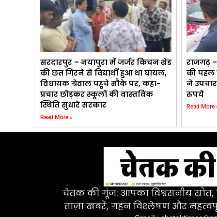
सरदारपुर – नयापुरा में जर्जर किचन शेड
राजगढ़ –
की छत गिरने से विद्यार्थी हुआ था घायल,
की पहल प
विधायक ग्रेवाल पहुचे मौके पर, कहा-
ने उपचार
प्रचार छोड़कर स्कूलों की वास्तविक
रुपये
स्थिति सुधारे सरकार
Read More 
Read More »
चेतक की गूंज: आपका विश्वसनीय स्रोत, ज
ताज़ा खबरें, गहन विश्लेषण और महत्वपू