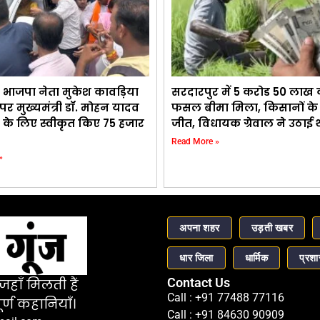
 भाजपा नेता मुकेश कावड़िया
सरदारपुर में 5 करोड 50 लाख
र मुख्यमंत्री डॉ. मोहन यादव
फसल बीमा मिला, किसानों के स
 के लिए स्वीकृत किए 75 हजार
जीत, विधायक ग्रेवाल ने उठाई
Read More »
»
अपना शहर
उड़ती खबर
धार जिला
धार्मिक
प्रश
Contact Us
हाँ मिलती हैं
Call : +91 77488 77116
र्ण कहानियाँ।
Call : +91 84630 90909