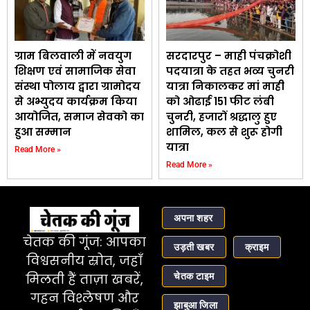
ग्राम बिलवाली में नवयुग
सरदारपुर – माही पंचक्रोशी
शिक्षण एवं सामाजिक सेवा
पदयात्रा के तहत भव्य चुनरी
संस्था पोलाय द्वारा ग्रामोदय
यात्रा निकालकर मां माही
से अभ्युदय कार्यक्रम किया
को ओढाई 151 फीट लंबी
आयोजित, समाज सेवको का
चुनरी, हजारों श्रद्धालु हुए
हुआ सम्मान
शामिल, कल से शुरू होगी
यात्रा
Read More »
Read More »
अपना शहर
चेतक की गूंज: आपका
उड़ती खबर
क्राइम
विश्वसनीय स्रोत, जहाँ
चेतक टाइम
मिलती हैं ताज़ा खबरें,
गहन विश्लेषण और
झाबुआ जिला