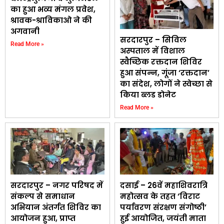
का हुआ भव्य मंगल प्रवेश,
श्रावक-श्राविकाओ ने की
अगवानी
सरदारपुर – सिविल
Read More »
अस्पताल में विशाल
स्वैच्छिक रक्तदान शिविर
हुआ संपन्न, गूंजा ‘रक्तदान’
का संदेश, लोगों ने स्वेच्छा से
किया ब्लड डोनेट
Read More »
सरदारपुर – नगर परिषद में
दसाई – 26वें महाशिवरात्रि
संकल्प से समाधान
महोत्सव के तहत ‘विराट
अभियान अंतर्गत शिविर का
पर्यावरण संरक्षण संगोष्ठी’
आयोजन हुआ, प्राप्त
हुई आयोजित, जयंती माता