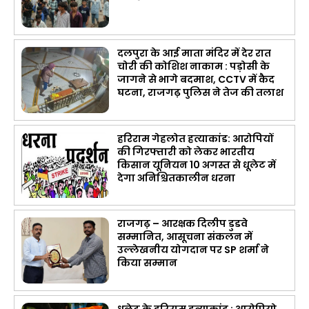
दलपुरा के आई माता मंदिर में देर रात
चोरी की कोशिश नाकाम : पड़ोसी के
जागने से भागे बदमाश, CCTV में कैद
घटना, राजगढ़ पुलिस ने तेज की तलाश
हरिराम गेहलोत हत्याकांड: आरोपियों
की गिरफ्तारी को लेकर भारतीय
किसान यूनियन 10 अगस्त से धूलेट में
देगा अनिश्चितकालीन धरना
राजगढ़ – आरक्षक दिलीप डुडवे
सम्मानित, आसूचना संकलन में
उल्लेखनीय योगदान पर SP शर्मा ने
किया सम्मान
धुलेट के हरिराम हत्याकांड : आरोपियो