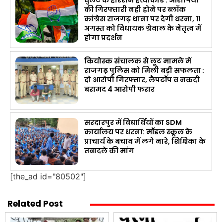
की गिरफ्तारी नही होने पर ब्लॉक
कांग्रेस राजगढ़ थाना पर देगी धरना, 11
अगस्त को विधायक ग्रेवाल के नेतृत्व में
होगा प्रदर्शन
कियोस्क संचालक से लूट मामले में
राजगढ़ पुलिस को मिली बड़ी सफलता :
दो आरोपी गिरफ्तार, लैपटॉप व नकदी
बरामद 4 आरोपी फरार
सरदारपुर में विद्यार्थियों का SDM
कार्यालय पर धरना: मॉडल स्कूल के
प्राचार्य के बचाव में लगे नारे, शिक्षिका के
तबादले की मांग
[the_ad id="80502"]
Related Post