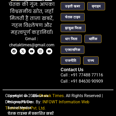
चेतक की गूंज: आपका
उड़ती खबर
क्राइम
विश्वसनीय स्रोत, जहाँ
चेतक टाइम
मिलती हैं ताज़ा खबरें,
गहन विश्लेषण और
झाबुआ जिला
महत्वपूर्ण कहानियाँ।
Gmail :
धार जिला
धार्मिक
chetaktimes@gmail.com
प्रशासनिक
राजनीति
राज्य
Contact Us
Call : +91 77488 77116
Call : +91 84630 90909
Copyright © 2025
Contact us
About us
Chetak Times
. All Rights Reserved |
Privacy Policy
Designed & Dev. By:
INFOWT Information Web
Social Media
Technologies Pvt. Ltd.
चेतक टाइम्स में प्रकाशित खबरें