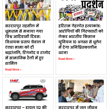
सरदारपुर तहसील में
हरिराम गेहलोत हत्याकांड:
धूमधाम से मनाया गया
आरोपियों की गिरफ्तारी को
विश्व आदिवासी दिवस:
लेकर भारतीय किसान
विधायक प्रताप ग्रेवाल ने
यूनियन 10 अगस्त से धूलेट
टंट्या मामा को दी
में देगा अनिश्चितकालीन
श्रद्धांजलि, रिंगनोद व राजोद
धरना
में सामाजिक रैली में हुए
Read More »
शामिल
Read More »
सरदारपुर – डायल 112 की
सरदारपुर में जल जीवन