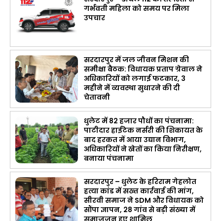
गर्भवती महिला को समय पर मिला
उपचार
सरदारपुर में जल जीवन मिशन की
समीक्षा बैठक: विधायक प्रताप ग्रेवाल ने
अधिकारियों को लगाई फटकार, 3
महीने में व्यवस्था सुधारने की दी
चेतावनी
धुलेट में 82 हजार पौधों का पंचनामा:
पाटीदार हाईटेक नर्सरी की शिकायत के
बाद हरकत में आया उद्यान विभाग,
अधिकारियों ने खेतों का किया निरीक्षण,
बनाया पंचनामा
सरदारपुर – धुलेट के हरिराम गेहलोत
हत्या कांड में सख्त कार्रवाई की मांग,
सीरवी समाज ने SDM और विधायक को
सौंपा ज्ञापन, 28 गांव से बड़ी संख्या में
समाजजन हुए शामिल