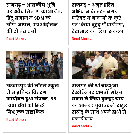
राजगढ़ – शासकीय भूमि
राजगढ़ – अमृत हरित
पर अवैध निर्माण का आरोप,
अभियान के तहत नगर
हिंदू समाज ने SDM को
परिषद ने बाबाजी के कुएं
सौंपा ज्ञापन, उग्र आंदोलन
पर किया वृहद पौधारोपण,
की दी चेतावनी
देखभाल का लिया संकल्प
Read More »
Read More »
सरदारपुर की मॉडल स्कूल
राजगढ़ की श्री चारभुजा
में साइकिल वितरण
रेस्टोरेंट पर CM डॉ. मोहन
कार्यक्रम हुआ संपन्न, 88
यादव ने लिया कुल्हड़ चाय
विद्यार्थियों को मिली
का आनंद : युवा उद्यमी राहुल
निःशुल्क साइकिल
राठौड़ के साथ अपने हाथों से
बनाई चाय
Read More »
Read More »