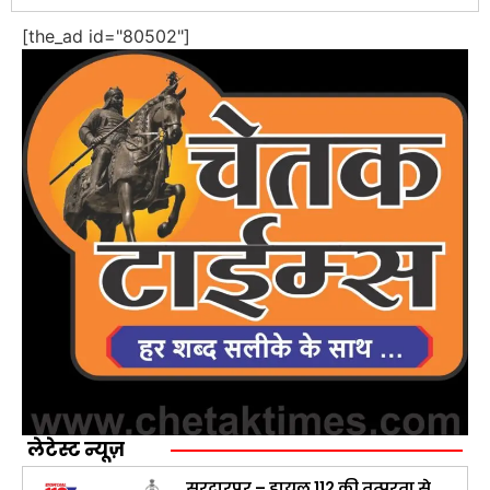
[the_ad id="80502"]
लेटेस्ट न्यूज़
सरदारपुर – डायल 112 की तत्परता से