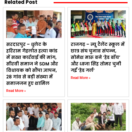
Related Post
सरदारपुर – धुलेट के
राजगढ़ – न्यू टैलेंट स्कूल में
हरिराम गेहलोत हत्या कांड
छात्र संघ चुनाव संपन्न,
में सख्त कार्रवाई की मांग,
सोमेश मारू बने ‘हेड बॉय’
सीरवी समाज ने SDM और
और ध्वजा सिंह तोमर चुनी
विधायक को सौंपा ज्ञापन,
गईं ‘हेड गर्ल’
28 गांव से बड़ी संख्या में
Read More »
समाजजन हुए शामिल
Read More »