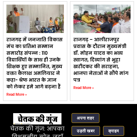
राजगढ़ में जनजाति विकास
राजगढ़ – आलीराजपुर
मंच का प्रतिभा सम्मान
प्रवास के दौरान मुख्यमंत्री
समारोह संपन्न : 110
डॉ. मोहन यादव का भव्य
विद्यार्थियों के साथ ही उनके
स्वागत, दिव्यांग से भुट्टा
शिक्षक हुए सम्मानित, मुख्य
खरीदकर की सराहना,
वक्ता कैलाश अमलियार ने
भाजपा नेताओं ने सौंपे मांग
कहा- श्रेष्ठ भारत के ज्ञान
पत्र
को लेकर हमे आगे बढ़ना हैं
Read More »
Read More »
अपना शहर
चेतक की गूंज: आपका
उड़ती खबर
क्राइम
विश्वसनीय स्रोत, जहाँ