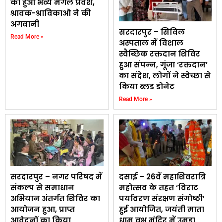
का हुआ भव्य मंगल प्रवेश,
श्रावक-श्राविकाओ ने की
अगवानी
सरदारपुर – सिविल
Read More »
अस्पताल में विशाल
स्वैच्छिक रक्तदान शिविर
हुआ संपन्न, गूंजा ‘रक्तदान’
का संदेश, लोगों ने स्वेच्छा से
किया ब्लड डोनेट
Read More »
सरदारपुर – नगर परिषद में
दसाई – 26वें महाशिवरात्रि
संकल्प से समाधान
महोत्सव के तहत ‘विराट
अभियान अंतर्गत शिविर का
पर्यावरण संरक्षण संगोष्ठी’
आयोजन हुआ, प्राप्त
हुई आयोजित, जयंती माता
आवेदनों का किया
धाम वृक्ष मंदिर में उमड़ा