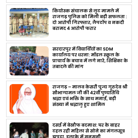
कियोस्क संचालक से लूट मामले में
राजगढ़ पुलिस को मिली बड़ी सफलता :
दो आरोपी गिरफ्तार, लैपटॉप व नकदी
बरामद 4 आरोपी फरार
सरदारपुर में विद्यार्थियों का SDM
कार्यालय पर धरना: मॉडल स्कूल के
प्राचार्य के बचाव में लगे नारे, शिक्षिका के
तबादले की मांग
राजगढ़ – मालव केसरी पूज्य गुरुदेव श्री
सौभाग्यमल जी की 42वीं पुण्यतिथि
श्रद्धा एवं भक्ति के साथ मनाई, बड़ी
संख्या में श्रद्धालु हुए शामिल
दसई में बेखौफ बदमाश: घर के बाहर
टहल रही महिला से सोने का मंगलसूत्र
झपटा, इलाके में सनसनी