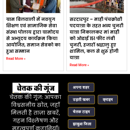
ग्राम बिलवाली में नवयुग
सरदारपुर – माही पंचक्रोशी
शिक्षण एवं सामाजिक सेवा
पदयात्रा के तहत भव्य चुनरी
संस्था पोलाय द्वारा ग्रामोदय
यात्रा निकालकर मां माही
से अभ्युदय कार्यक्रम किया
को ओढाई 151 फीट लंबी
आयोजित, समाज सेवको का
चुनरी, हजारों श्रद्धालु हुए
हुआ सम्मान
शामिल, कल से शुरू होगी
यात्रा
Read More »
Read More »
अपना शहर
चेतक की गूंज: आपका
उड़ती खबर
क्राइम
विश्वसनीय स्रोत, जहाँ
चेतक टाइम
मिलती हैं ताज़ा खबरें,
गहन विश्लेषण और
झाबुआ जिला
महत्वपूर्ण कहानियाँ।