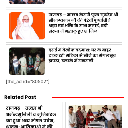
राजगढ़ – मालव केसरी पूज्य गुरुदेव श्री
सौभाग्यमल जी की 42वीं पुण्यतिथि
श्रद्धा एवं भक्ति के साथ मनाई, बड़ी
संख्या में श्रद्धालु हुए शामिल
दसई में बेखौफ बदमाश: घर के बाहर
टहल रही महिला से सोने का मंगलसूत्र
झपटा, इलाके में सनसनी
[the_ad id="80502"]
Related Post
राजगढ़ – तत्वज्ञ श्री
धर्मेन्द्रमुनिजी व मुनिमंडल
का हुआ भव्य मंगल प्रवेश,
श्रावक-श्राविकाओ ने की