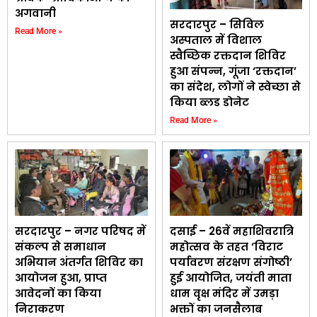
अगवानी
सरदारपुर – सिविल
Read More »
अस्पताल में विशाल
स्वैच्छिक रक्तदान शिविर
हुआ संपन्न, गूंजा ‘रक्तदान’
का संदेश, लोगों ने स्वेच्छा से
किया ब्लड डोनेट
Read More »
सरदारपुर – नगर परिषद में
दसाई – 26वें महाशिवरात्रि
संकल्प से समाधान
महोत्सव के तहत ‘विराट
अभियान अंतर्गत शिविर का
पर्यावरण संरक्षण संगोष्ठी’
आयोजन हुआ, प्राप्त
हुई आयोजित, जयंती माता
आवेदनों का किया
धाम वृक्ष मंदिर में उमड़ा
निराकरण
भक्तों का जनसैलाब