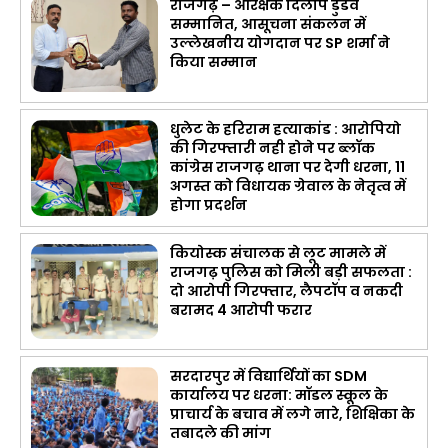
राजगढ़ – आरक्षक दिलीप डुडवे
सम्मानित, आसूचना संकलन में
उल्लेखनीय योगदान पर SP शर्मा ने
किया सम्मान
धुलेट के हरिराम हत्याकांड : आरोपियो
की गिरफ्तारी नही होने पर ब्लॉक
कांग्रेस राजगढ़ थाना पर देगी धरना, 11
अगस्त को विधायक ग्रेवाल के नेतृत्व में
होगा प्रदर्शन
कियोस्क संचालक से लूट मामले में
राजगढ़ पुलिस को मिली बड़ी सफलता :
दो आरोपी गिरफ्तार, लैपटॉप व नकदी
बरामद 4 आरोपी फरार
सरदारपुर में विद्यार्थियों का SDM
कार्यालय पर धरना: मॉडल स्कूल के
प्राचार्य के बचाव में लगे नारे, शिक्षिका के
तबादले की मांग