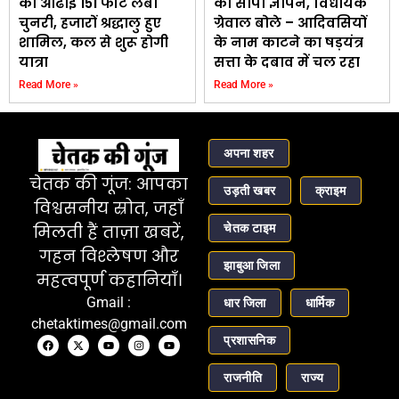
को ओढाई 151 फीट लंबी
को सौंपा ज्ञापन, विधायक
चुनरी, हजारों श्रद्धालु हुए
ग्रेवाल बोले – आदिवसियों
शामिल, कल से शुरू होगी
के नाम काटने का षड़यंत्र
यात्रा
सत्ता के दबाव में चल रहा
Read More »
Read More »
अपना शहर
चेतक की गूंज: आपका
उड़ती खबर
क्राइम
विश्वसनीय स्रोत, जहाँ
चेतक टाइम
मिलती हैं ताज़ा खबरें,
गहन विश्लेषण और
झाबुआ जिला
महत्वपूर्ण कहानियाँ।
Gmail :
धार जिला
धार्मिक
chetaktimes@gmail.com
प्रशासनिक
राजनीति
राज्य