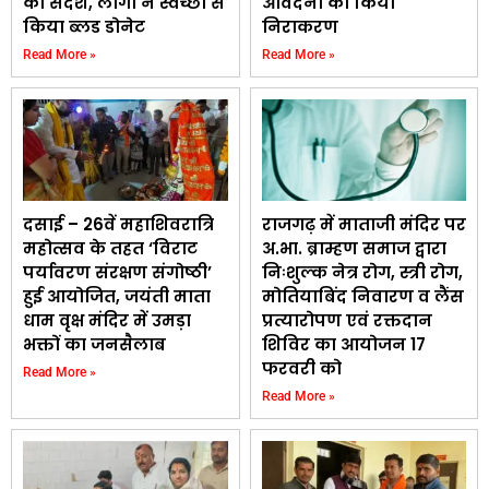
का संदेश, लोगों ने स्वेच्छा से
आवेदनों का किया
किया ब्लड डोनेट
निराकरण
Read More »
Read More »
दसाई – 26वें महाशिवरात्रि
राजगढ़ में माताजी मंदिर पर
महोत्सव के तहत ‘विराट
अ.भा. ब्राम्हण समाज द्वारा
पर्यावरण संरक्षण संगोष्ठी’
निःशुल्क नेत्र रोग, स्त्री रोग,
हुई आयोजित, जयंती माता
मोतियाबिंद निवारण व लैंस
धाम वृक्ष मंदिर में उमड़ा
प्रत्यारोपण एवं रक्तदान
भक्तों का जनसैलाब
शिविर का आयोजन 17
फरवरी को
Read More »
Read More »