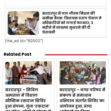
सरदारपुर में जल जीवन मिशन की
समीक्षा बैठक: विधायक प्रताप ग्रेवाल ने
अधिकारियों को लगाई फटकार, 3
महीने में व्यवस्था सुधारने की दी
चेतावनी
[the_ad id="80502"]
Related Post
सरदारपुर – सिविल
सरदारपुर – नगर परिषद में
अस्पताल में विशाल
संकल्प से समाधान
स्वैच्छिक रक्तदान शिविर
अभियान अंतर्गत शिविर का
हुआ संपन्न, गूंजा ‘रक्तदान’
आयोजन हुआ, प्राप्त