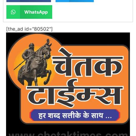
WhatsApp
[the_ad id="80502"]