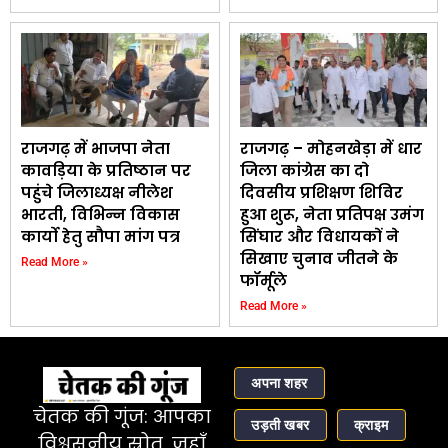
राजगढ़ में भाजपा नेता
राजगढ़ – मोहनखेड़ा में धार
कावड़िया के प्रतिष्ठान पर
जिला कांग्रेस का दो
पहुंचे जिलाध्यक्ष नीलेश
दिवसीय प्रशिक्षण शिविर
भारती, विभिन्न विकास
हुआ शुरू, नेता प्रतिपक्ष उमंग
कार्यो हेतु सौपा मांग पत्र
सिंघार और विधायकों ने
सिखाए चुनाव जीतने के
Read More »
फॉर्मूले
Read More »
अपना शहर
चेतक की गूंज: आपका
उड़ती खबर
क्राइम
विश्वसनीय स्रोत, जहाँ