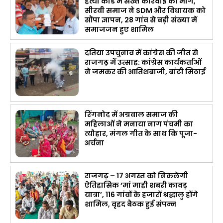
हत्या कांड में सख्त कार्रवाई की मांग,
सीरवी समाज ने SDM और विधायक को
सौंपा ज्ञापन, 28 गांव से बड़ी संख्या में
समाजजन हुए शामिल
दतिया उपचुनाव में कांग्रेस की जीत से
राजगढ़ में उत्साह: कांग्रेस कार्यकर्ताओं
ने जमकर की आतिशबाजी, बांटी मिठाई
रिंगनोद में अग्रवाल समाज की
महिलाओं ने मनाया नाग पंचमी का
त्यौहार, मंगल गीत के साथ कि पूजा-
अर्चना
राजगढ़ – 17 अगस्त को निकलेगी
ऐतिहासिक ‘मां माही शबरी कावड़
यात्रा’, 116 गांवों के हजारों श्रद्धालु होंगे
शामिल, वृहद बैठक हुई संपन्न