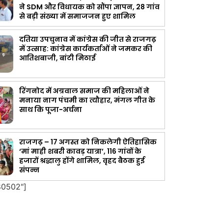
ने SDM और विधायक को सौंपा ज्ञापन, 28 गांव
से बड़ी संख्या में समाजजन हुए शामिल
दतिया उपचुनाव में कांग्रेस की जीत से राजगढ़
में उत्साह: कांग्रेस कार्यकर्ताओं ने जमकर की
आतिशबाजी, बांटी मिठाई
रिंगनोद में अग्रवाल समाज की महिलाओं ने
मनाया नाग पंचमी का त्यौहार, मंगल गीत के
साथ कि पूजा-अर्चना
राजगढ़ – 17 अगस्त को निकलेगी ऐतिहासिक
‘मां माही शबरी कावड़ यात्रा’, 116 गांवों के
हजारों श्रद्धालु होंगे शामिल, वृहद बैठक हुई
संपन्न
80502"]