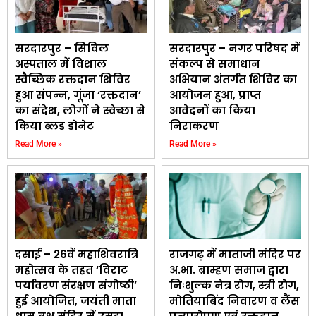
सरदारपुर – सिविल
सरदारपुर – नगर परिषद में
अस्पताल में विशाल
संकल्प से समाधान
स्वैच्छिक रक्तदान शिविर
अभियान अंतर्गत शिविर का
हुआ संपन्न, गूंजा ‘रक्तदान’
आयोजन हुआ, प्राप्त
का संदेश, लोगों ने स्वेच्छा से
आवेदनों का किया
किया ब्लड डोनेट
निराकरण
Read More »
Read More »
दसाई – 26वें महाशिवरात्रि
राजगढ़ में माताजी मंदिर पर
महोत्सव के तहत ‘विराट
अ.भा. ब्राम्हण समाज द्वारा
पर्यावरण संरक्षण संगोष्ठी’
निःशुल्क नेत्र रोग, स्त्री रोग,
हुई आयोजित, जयंती माता
मोतियाबिंद निवारण व लैंस