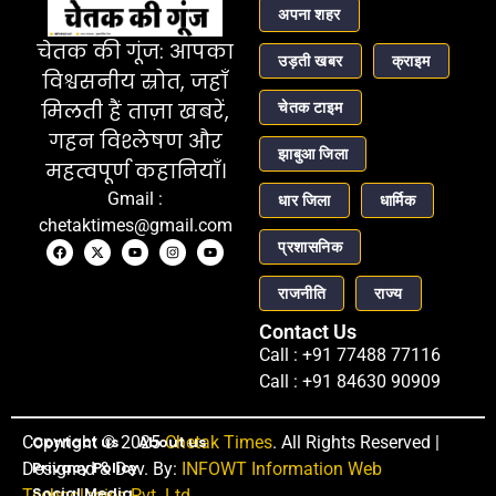
अपना शहर
चेतक की गूंज: आपका
उड़ती खबर
क्राइम
विश्वसनीय स्रोत, जहाँ
चेतक टाइम
मिलती हैं ताज़ा खबरें,
गहन विश्लेषण और
झाबुआ जिला
महत्वपूर्ण कहानियाँ।
Gmail :
धार जिला
धार्मिक
chetaktimes@gmail.com
प्रशासनिक
राजनीति
राज्य
Contact Us
Call : +91 77488 77116
Call : +91 84630 90909
Copyright © 2025
Contact us
About us
Chetak Times
. All Rights Reserved |
Privacy Policy
Designed & Dev. By:
INFOWT Information Web
Social Media
Technologies Pvt. Ltd.