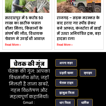
सरदारपुर में 5 करोड 50
राजगढ़ – सड़क मरम्मत के
लाख का खरीफ फसल
बाद हटाए गए स्पीड ब्रेकर
बीमा मिला, किसानों के
बने आफत, कंजरोटा में खाई
संघर्ष की जीत, विधायक
में उतरा अनियंत्रित ट्रक, बड़ा
ग्रेवाल ने उठाई थी आवाज़
हादसा टला
Read More »
Read More »
अपना शहर
चेतक की गूंज: आपका
उड़ती खबर
क्राइम
विश्वसनीय स्रोत, जहाँ
चेतक टाइम
मिलती हैं ताज़ा खबरें,
गहन विश्लेषण और
झाबुआ जिला
महत्वपूर्ण कहानियाँ।
Gmail :
धार जिला
धार्मिक