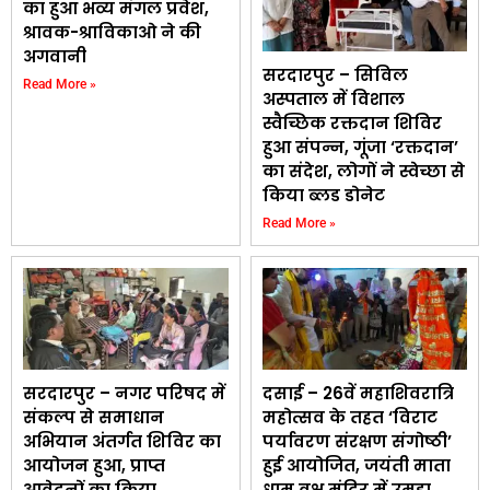
का हुआ भव्य मंगल प्रवेश,
श्रावक-श्राविकाओ ने की
अगवानी
सरदारपुर – सिविल
Read More »
अस्पताल में विशाल
स्वैच्छिक रक्तदान शिविर
हुआ संपन्न, गूंजा ‘रक्तदान’
का संदेश, लोगों ने स्वेच्छा से
किया ब्लड डोनेट
Read More »
सरदारपुर – नगर परिषद में
दसाई – 26वें महाशिवरात्रि
संकल्प से समाधान
महोत्सव के तहत ‘विराट
अभियान अंतर्गत शिविर का
पर्यावरण संरक्षण संगोष्ठी’
आयोजन हुआ, प्राप्त
हुई आयोजित, जयंती माता
आवेदनों का किया
धाम वृक्ष मंदिर में उमड़ा