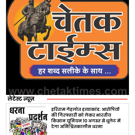
लेटेस्ट न्यूज़
हरिराम गेहलोत हत्याकांड: आरोपियों
की गिरफ्तारी को लेकर भारतीय
किसान यूनियन 10 अगस्त से धूलेट में
देगा अनिश्चितकालीन धरना