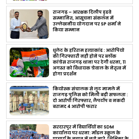
राजगढ़ – आरक्षक दिलीप डुडवे
सम्मानित, आसूचना संकलन में
उल्लेखनीय योगदान पर SP शर्मा ने
किया सम्मान
धुलेट के हरिराम हत्याकांड : आरोपियो
की गिरफ्तारी नही होने पर ब्लॉक
कांग्रेस राजगढ़ थाना पर देगी धरना, 11
अगस्त को विधायक ग्रेवाल के नेतृत्व में
होगा प्रदर्शन
कियोस्क संचालक से लूट मामले में
राजगढ़ पुलिस को मिली बड़ी सफलता :
दो आरोपी गिरफ्तार, लैपटॉप व नकदी
बरामद 4 आरोपी फरार
सरदारपुर में विद्यार्थियों का SDM
कार्यालय पर धरना: मॉडल स्कूल के
प्राचार्य के बचाव में लगे नारे, शिक्षिका के