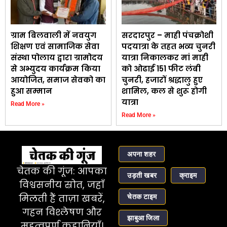
ग्राम बिलवाली में नवयुग
सरदारपुर – माही पंचक्रोशी
शिक्षण एवं सामाजिक सेवा
पदयात्रा के तहत भव्य चुनरी
संस्था पोलाय द्वारा ग्रामोदय
यात्रा निकालकर मां माही
से अभ्युदय कार्यक्रम किया
को ओढाई 151 फीट लंबी
आयोजित, समाज सेवको का
चुनरी, हजारों श्रद्धालु हुए
हुआ सम्मान
शामिल, कल से शुरू होगी
यात्रा
Read More »
Read More »
अपना शहर
चेतक की गूंज: आपका
उड़ती खबर
क्राइम
विश्वसनीय स्रोत, जहाँ
चेतक टाइम
मिलती हैं ताज़ा खबरें,
गहन विश्लेषण और
झाबुआ जिला
महत्वपूर्ण कहानियाँ।