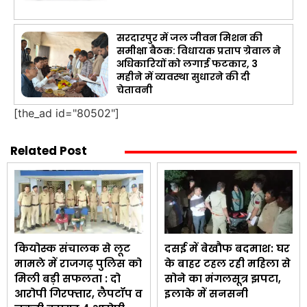
सरदारपुर में जल जीवन मिशन की
समीक्षा बैठक: विधायक प्रताप ग्रेवाल ने
अधिकारियों को लगाई फटकार, 3
महीने में व्यवस्था सुधारने की दी
चेतावनी
[the_ad id="80502"]
Related Post
कियोस्क संचालक से लूट
दसई में बेखौफ बदमाश: घर
मामले में राजगढ़ पुलिस को
के बाहर टहल रही महिला से
मिली बड़ी सफलता : दो
सोने का मंगलसूत्र झपटा,
आरोपी गिरफ्तार, लैपटॉप व
इलाके में सनसनी