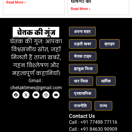
घोषणा की
Read More »
Read More »
अपना शहर
चेतक की गूंज: आपका
उड़ती खबर
क्राइम
विश्वसनीय स्रोत, जहाँ
चेतक टाइम
मिलती हैं ताज़ा खबरें,
गहन विश्लेषण और
झाबुआ जिला
महत्वपूर्ण कहानियाँ।
Gmail :
धार जिला
धार्मिक
chetaktimes@gmail.com
प्रशासनिक
राजनीति
राज्य
Contact Us
Call : +91 77488 77116
Call : +91 84630 90909