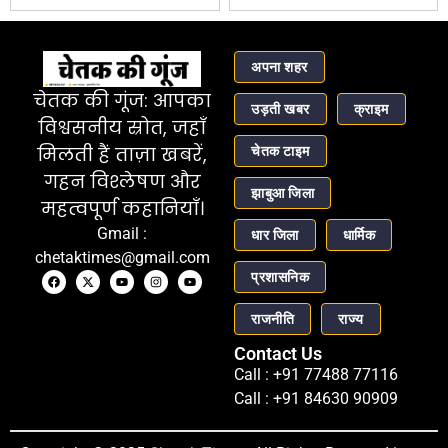
अपना शहर
चेतक की गूंज: आपका
उड़ती खबर
क्राइम
विश्वसनीय स्रोत, जहाँ
चेतक टाइम
मिलती हैं ताज़ा खबरें,
गहन विश्लेषण और
झाबुआ जिला
महत्वपूर्ण कहानियाँ।
Gmail :
धार जिला
धार्मिक
chetaktimes@gmail.com
प्रशासनिक
राजनीति
राज्य
Contact Us
Call : +91 77488 77116
Call : +91 84630 90909