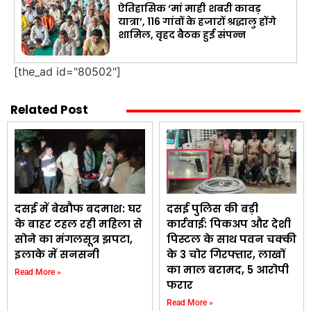
ऐतिहासिक ‘मां माही शबरी कावड़
यात्रा’, 116 गांवों के हजारों श्रद्धालु होंगे
शामिल, वृहद बैठक हुई संपन्न
[the_ad id="80502"]
Related Post
दसई में बेखौफ बदमाश: घर
दसई पुलिस की बड़ी
के बाहर टहल रही महिला से
कार्रवाई: पिकअप और देशी
सोने का मंगलसूत्र झपटा,
पिस्टल के साथ पवन चक्की
इलाके में सनसनी
के 3 चोर गिरफ्तार, लाखों
का माल बरामद, 5 आरोपी
Read More »
फरार
Read More »