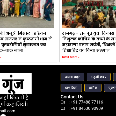
की अनूठी मिसाल : इंडियन
राजगढ़ – राजपूत युवा विकास 
ब राजगढ़ ने कुष्ठरोगी धाम में
निशुल्क कोचिंग के बच्चों के 
त्र, कुष्ठरोगियों मुलाकात कर
महाराणा प्रताप जयंती, शिक्षकों
ाल-चाल जाना
शिक्षाविद का किया सम्मान
»
Read More »
अपना शहर
उड़ती खबर
धार जिला
धार्मिक
प्रश
Contact Us
हाँ मिलती हैं
Call : +91 77488 77116
र्ण कहानियाँ।
Call : +91 84630 90909
mail.com