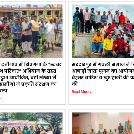
त्तीगांव में शिवगंगा के “स्वच्छ
सरदारपुर में गवली समाज ने 
स्थ परिवार” अभियान के तहत
आषाढ़ी माता पूजन का आयोजन, क्ष
 हुआ आयोजित, बड़ी संख्या में
बेहतर बारिश व खुशहाली की क
्रामीणों ने प्रकृति संरक्षण का
की
कल्प
Read More »
»