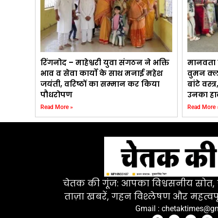
रिंगनोद – माहेश्वरी युवा संगठन ने भक्ति
मानवता 
भाव व सेवा कार्यो के साथ मनाई महेश
वुमन क्ल
जयंती, वरिष्ठों का सम्मान कर किया
बांटे वस्
पौधरोपण
उनका ह
Read More »
Read More 
चेतक की गूंज: आपका विश्वसनीय स्रोत, ज
ताज़ा खबरें, गहन विश्लेषण और महत्वपू
Gmail : chetaktimes@g