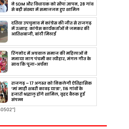
ने SDM और विधायक को सौंपा ज्ञापन, 28 गांव
से बड़ी संख्या में समाजजन हुए शामिल
दतिया उपचुनाव में कांग्रेस की जीत से राजगढ़
में उत्साह: कांग्रेस कार्यकर्ताओं ने जमकर की
आतिशबाजी, बांटी मिठाई
रिंगनोद में अग्रवाल समाज की महिलाओं ने
मनाया नाग पंचमी का त्यौहार, मंगल गीत के
साथ कि पूजा-अर्चना
राजगढ़ – 17 अगस्त को निकलेगी ऐतिहासिक
‘मां माही शबरी कावड़ यात्रा’, 116 गांवों के
हजारों श्रद्धालु होंगे शामिल, वृहद बैठक हुई
संपन्न
80502"]