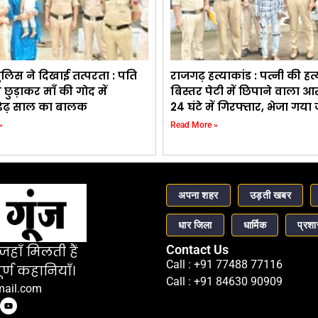
ुलिस ने दिखाई तत्परता : पति
राजगढ़ हत्याकांड : पत्नी की हत
 छुड़ाकर माँ की गोद में
बिस्तर पेटी में छिपाने वाला आ
 डेढ़ साल का बालक
24 घंटे में गिरफ्तार, भेजा गया
»
Read More »
अपना शहर
उड़ती खबर
धार जिला
धार्मिक
प्रश
Contact Us
हाँ मिलती हैं
Call : +91 77488 77116
र्ण कहानियाँ।
Call : +91 84630 90909
mail.com