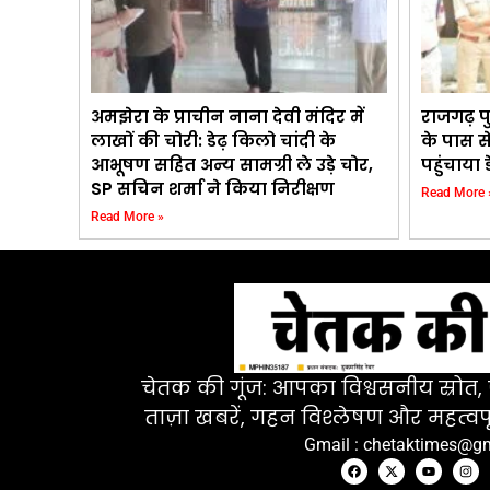
अमझेरा के प्राचीन नाना देवी मंदिर में
राजगढ़ प
लाखों की चोरी: डेढ़ किलो चांदी के
के पास से
आभूषण सहित अन्य सामग्री ले उड़े चोर,
पहुंचाया
SP सचिन शर्मा ने किया निरीक्षण
Read More 
Read More »
चेतक की गूंज: आपका विश्वसनीय स्रोत, ज
ताज़ा खबरें, गहन विश्लेषण और महत्वपू
Gmail : chetaktimes@g