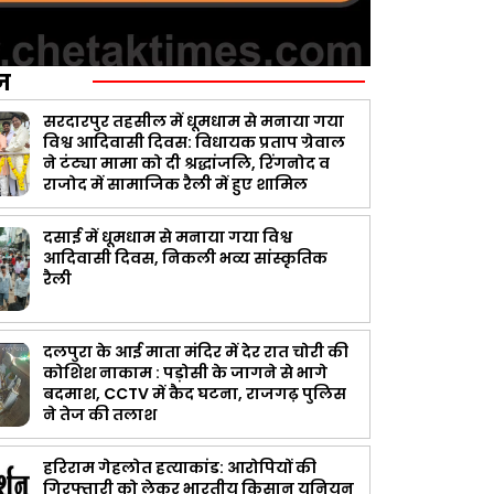
ज़
सरदारपुर तहसील में धूमधाम से मनाया गया
विश्व आदिवासी दिवस: विधायक प्रताप ग्रेवाल
ने टंट्या मामा को दी श्रद्धांजलि, रिंगनोद व
राजोद में सामाजिक रैली में हुए शामिल
दसाई में धूमधाम से मनाया गया विश्व
आदिवासी दिवस, निकली भव्य सांस्कृतिक
रैली
दलपुरा के आई माता मंदिर में देर रात चोरी की
कोशिश नाकाम : पड़ोसी के जागने से भागे
बदमाश, CCTV में कैद घटना, राजगढ़ पुलिस
ने तेज की तलाश
हरिराम गेहलोत हत्याकांड: आरोपियों की
गिरफ्तारी को लेकर भारतीय किसान यूनियन