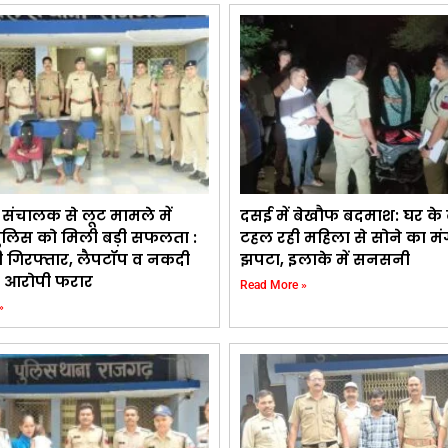
संचालक से लूट मामले में
दसई में बेखौफ बदमाश: घर के
ुलिस को मिली बड़ी सफलता :
टहल रही महिला से सोने का मंग
ी गिरफ्तार, लैपटॉप व नकदी
झपटा, इलाके में सनसनी
 आरोपी फरार
Read More »
»