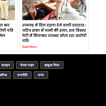
्या कर
राजगढ़ में दिल दहला देने वाली वारदात :
रोपी पति
चरित्र शंका में पत्नी की हत्या, शव बिस्तर
 जेल
पेटी में छिपाकर रातभर सोता रहा आरोपी
पति
Read More »
क्राइम
चेतक टाइम
झाबुआ जिला
ासनिक
राजनीति
राज्य