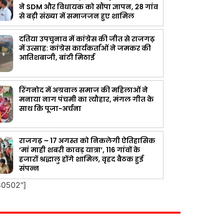
ने SDM और विधायक को सौंपा ज्ञापन, 28 गांव
से बड़ी संख्या में समाजजन हुए शामिल
दतिया उपचुनाव में कांग्रेस की जीत से राजगढ़
में उत्साह: कांग्रेस कार्यकर्ताओं ने जमकर की
आतिशबाजी, बांटी मिठाई
रिंगनोद में अग्रवाल समाज की महिलाओं ने
मनाया नाग पंचमी का त्यौहार, मंगल गीत के
साथ कि पूजा-अर्चना
राजगढ़ – 17 अगस्त को निकलेगी ऐतिहासिक
‘मां माही शबरी कावड़ यात्रा’, 116 गांवों के
हजारों श्रद्धालु होंगे शामिल, वृहद बैठक हुई
संपन्न
80502"]