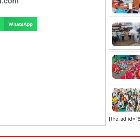
l.com
WhatsApp
[the_ad id="