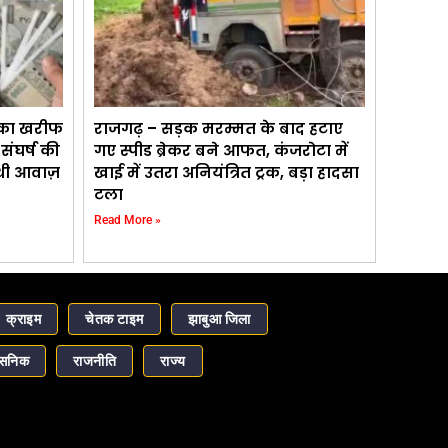
 का खरीफ
राजगढ़ – सड़क मरम्मत के बाद हटाए
ंघर्ष की
गए स्पीड ब्रेकर बने आफत, कंजरोटा में
 थी आवाज़
खाई में उतरा अनियंत्रित ट्रक, बड़ा हादसा
टला
Read More »
क्राइम
चेतक टाइम
झाबुआ जिला
ासनिक
राजनीति
राज्य