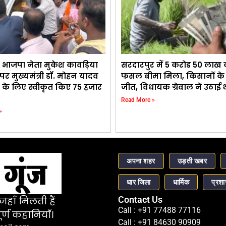
 भाजपा नेता मुकेश कावड़िया
सरदारपुर में 5 करोड 50 लाख
र मुख्यमंत्री डॉ. मोहन यादव
फसल बीमा मिला, किसानों के स
 के लिए स्वीकृत किए 75 हजार
जीत, विधायक ग्रेवाल ने उठाई
Read More »
»
अपना शहर
उड़ती खबर
धार जिला
धार्मिक
प्रश
Contact Us
हाँ मिलती हैं
Call : +91 77488 77116
र्ण कहानियाँ।
Call : +91 84630 90909