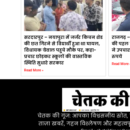
सरदारपुर – नयापुरा में जर्जर किचन शेड
राजगढ़ –
की छत गिरने से विद्यार्थी हुआ था घायल,
की पहल प
विधायक ग्रेवाल पहुचे मौके पर, कहा-
ने उपचार
प्रचार छोड़कर स्कूलों की वास्तविक
रुपये
स्थिति सुधारे सरकार
Read More 
Read More »
चेतक की गूंज: आपका विश्वसनीय स्रोत, ज
ताज़ा खबरें, गहन विश्लेषण और महत्वपू