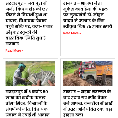
सरदारपुर – नयापुरा में
राजगढ़ – भाजपा नेता
जर्जर किचन शेड की छत
मुकेश कावड़िया की पहल
गिरने से विद्यार्थी हुआ था
पर मुख्यमंत्री डॉ. मोहन
घायल, विधायक ग्रेवाल
यादव ने उपचार के लिए
पहुचे मौके पर, कहा- प्रचार
स्वीकृत किए 75 हजार रुपये
छोड़कर स्कूलों की
Read More »
वास्तविक स्थिति सुधारे
सरकार
Read More »
सरदारपुर में 5 करोड 50
राजगढ़ – सड़क मरम्मत के
लाख का खरीफ फसल
बाद हटाए गए स्पीड ब्रेकर
बीमा मिला, किसानों के
बने आफत, कंजरोटा में खाई
संघर्ष की जीत, विधायक
में उतरा अनियंत्रित ट्रक, बड़ा
ग्रेवाल ने उठाई थी आवाज़
हादसा टला