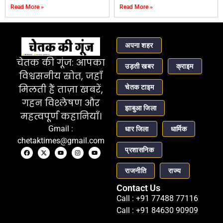
Read More »
Read More »
अपना शहर
चेतक की गूंज: आपका
उड़ती खबर
क्राइम
विश्वसनीय स्रोत, जहाँ
चेतक टाइम
मिलती हैं ताज़ा खबरें,
गहन विश्लेषण और
झाबुआ जिला
महत्वपूर्ण कहानियाँ।
Gmail :
धार जिला
धार्मिक
chetaktimes@gmail.com
प्रशासनिक
राजनीति
राज्य
Contact Us
Call : +91 77488 77116
Call : +91 84630 90909