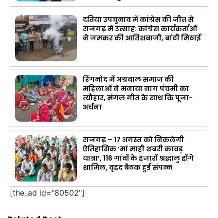
दतिया उपचुनाव में कांग्रेस की जीत से
राजगढ़ में उत्साह: कांग्रेस कार्यकर्ताओं
ने जमकर की आतिशबाजी, बांटी मिठाई
रिंगनोद में अग्रवाल समाज की
महिलाओं ने मनाया नाग पंचमी का
त्यौहार, मंगल गीत के साथ कि पूजा-
अर्चना
राजगढ़ – 17 अगस्त को निकलेगी
ऐतिहासिक ‘मां माही शबरी कावड़
यात्रा’, 116 गांवों के हजारों श्रद्धालु होंगे
शामिल, वृहद बैठक हुई संपन्न
[the_ad id="80502"]