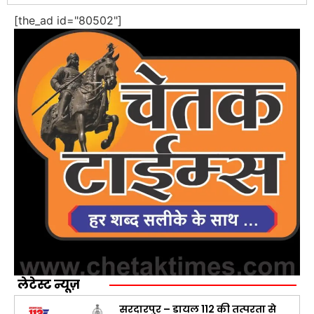
[the_ad id="80502"]
लेटेस्ट न्यूज़
सरदारपुर – डायल 112 की तत्परता से