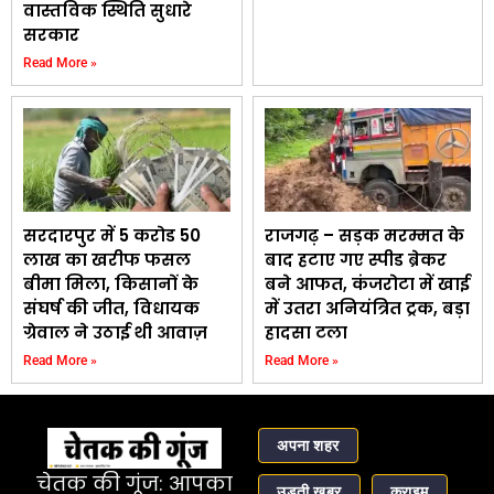
वास्तविक स्थिति सुधारे
सरकार
Read More »
सरदारपुर में 5 करोड 50
राजगढ़ – सड़क मरम्मत के
लाख का खरीफ फसल
बाद हटाए गए स्पीड ब्रेकर
बीमा मिला, किसानों के
बने आफत, कंजरोटा में खाई
संघर्ष की जीत, विधायक
में उतरा अनियंत्रित ट्रक, बड़ा
ग्रेवाल ने उठाई थी आवाज़
हादसा टला
Read More »
Read More »
अपना शहर
चेतक की गूंज: आपका
उड़ती खबर
क्राइम