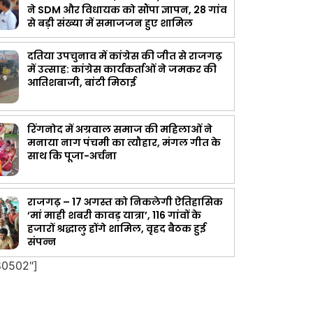
ने SDM और विधायक को सौंपा ज्ञापन, 28 गांव
से बड़ी संख्या में समाजजन हुए शामिल
दतिया उपचुनाव में कांग्रेस की जीत से राजगढ़
में उत्साह: कांग्रेस कार्यकर्ताओं ने जमकर की
आतिशबाजी, बांटी मिठाई
रिंगनोद में अग्रवाल समाज की महिलाओं ने
मनाया नाग पंचमी का त्यौहार, मंगल गीत के
साथ कि पूजा-अर्चना
राजगढ़ – 17 अगस्त को निकलेगी ऐतिहासिक
‘मां माही शबरी कावड़ यात्रा’, 116 गांवों के
हजारों श्रद्धालु होंगे शामिल, वृहद बैठक हुई
संपन्न
80502"]