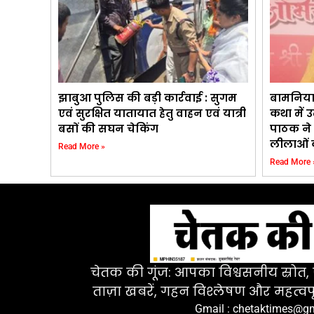
झाबुआ पुलिस की बड़ी कार्रवाई : सुगम
बामनिया
एवं सुरक्षित यातायात हेतु वाहन एवं यात्री
कथा में 
बसों की सघन चेकिंग
पाठक ने 
लीलाओं क
Read More »
Read More 
चेतक की गूंज: आपका विश्वसनीय स्रोत, ज
ताज़ा खबरें, गहन विश्लेषण और महत्वपू
Gmail : chetaktimes@g