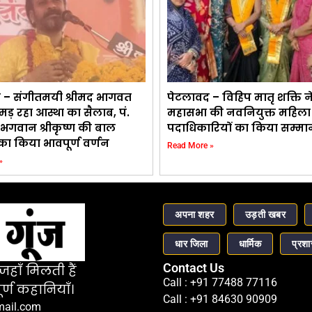
 – संगीतमयी श्रीमद भागवत
पेटलावद – विहिप मातृ शक्ति न
उमड़ रहा आस्था का सैलाब, पं.
महासभा की नवनियुक्त महिला
भगवान श्रीकृष्ण की बाल
पदाधिकारियों का किया सम्मा
ा किया भावपूर्ण वर्णन
Read More »
»
अपना शहर
उड़ती खबर
धार जिला
धार्मिक
प्रश
Contact Us
हाँ मिलती हैं
Call : +91 77488 77116
र्ण कहानियाँ।
Call : +91 84630 90909
mail.com