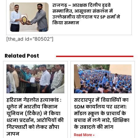
राजगढ़ – आरक्षक दिलीप डुडवे
सम्मानित, आसूचना संकलन में
उल्लेखनीय योगदान पर SP शर्मा ने
किया सम्मान
[the_ad id="80502"]
Related Post
हरिराम गेहलोत हत्याकांड :
सरदारपुर में विद्यार्थियों का
धूलेट में भारतीय किसान
SDM कार्यालय पर धरना:
यूनियन (टिकैत) ने किया
मॉडल स्कूल के प्राचार्य के
धरना प्रदर्शन, आरोपियों की
बचाव में लगे नारे, शिक्षिका
गिरफ्तारी को लेकर सौपा
के तबादले की मांग
ज्ञापन
Read More »