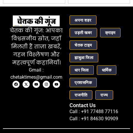
अपना शहर
चेतक की गूंज: आपका
उड़ती खबर
क्राइम
विश्वसनीय स्रोत, जहाँ
चेतक टाइम
मिलती हैं ताज़ा खबरें,
गहन विश्लेषण और
झाबुआ जिला
महत्वपूर्ण कहानियाँ।
Gmail :
धार जिला
धार्मिक
chetaktimes@gmail.com
प्रशासनिक
राजनीति
राज्य
Contact Us
Call : +91 77488 77116
Call : +91 84630 90909