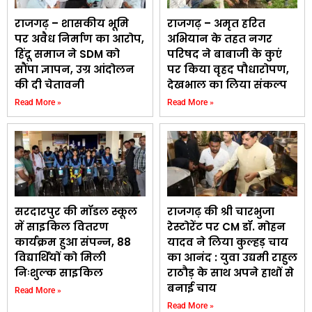
राजगढ़ – शासकीय भूमि
राजगढ़ – अमृत हरित
पर अवैध निर्माण का आरोप,
अभियान के तहत नगर
हिंदू समाज ने SDM को
परिषद ने बाबाजी के कुएं
सौंपा ज्ञापन, उग्र आंदोलन
पर किया वृहद पौधारोपण,
की दी चेतावनी
देखभाल का लिया संकल्प
Read More »
Read More »
सरदारपुर की मॉडल स्कूल
राजगढ़ की श्री चारभुजा
में साइकिल वितरण
रेस्टोरेंट पर CM डॉ. मोहन
कार्यक्रम हुआ संपन्न, 88
यादव ने लिया कुल्हड़ चाय
विद्यार्थियों को मिली
का आनंद : युवा उद्यमी राहुल
निःशुल्क साइकिल
राठौड़ के साथ अपने हाथों से
बनाई चाय
Read More »
Read More »