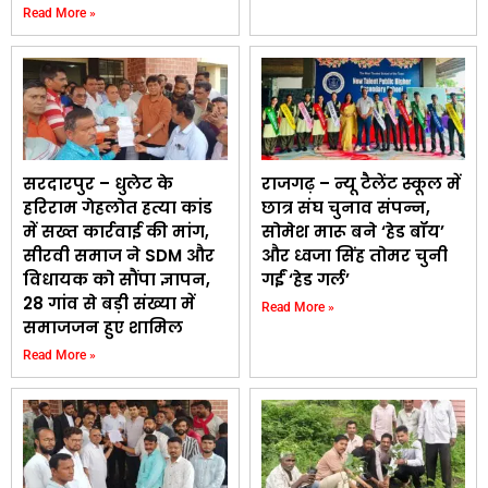
Read More »
सरदारपुर – धुलेट के
राजगढ़ – न्यू टैलेंट स्कूल में
हरिराम गेहलोत हत्या कांड
छात्र संघ चुनाव संपन्न,
में सख्त कार्रवाई की मांग,
सोमेश मारू बने ‘हेड बॉय’
सीरवी समाज ने SDM और
और ध्वजा सिंह तोमर चुनी
विधायक को सौंपा ज्ञापन,
गईं ‘हेड गर्ल’
28 गांव से बड़ी संख्या में
Read More »
समाजजन हुए शामिल
Read More »