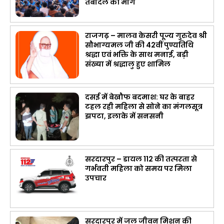
तबादले की मांग
राजगढ़ – मालव केसरी पूज्य गुरुदेव श्री
सौभाग्यमल जी की 42वीं पुण्यतिथि
श्रद्धा एवं भक्ति के साथ मनाई, बड़ी
संख्या में श्रद्धालु हुए शामिल
दसई में बेखौफ बदमाश: घर के बाहर
टहल रही महिला से सोने का मंगलसूत्र
झपटा, इलाके में सनसनी
सरदारपुर – डायल 112 की तत्परता से
गर्भवती महिला को समय पर मिला
उपचार
सरदारपुर में जल जीवन मिशन की