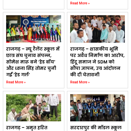
Read More »
राजगढ़ – न्यू टैलेंट स्कूल में
राजगढ़ – शासकीय भूमि
छात्र संघ चुनाव संपन्न,
पर अवैध निर्माण का आरोप,
सोमेश मारू बने ‘हेड बॉय’
हिंदू समाज ने SDM को
और ध्वजा सिंह तोमर चुनी
सौंपा ज्ञापन, उग्र आंदोलन
गईं ‘हेड गर्ल’
की दी चेतावनी
Read More »
Read More »
राजगढ़ – अमृत हरित
सरदारपुर की मॉडल स्कूल