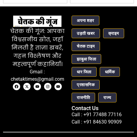
अपना शहर
चेतक की गूंज: आपका
उड़ती खबर
क्राइम
विश्वसनीय स्रोत, जहाँ
चेतक टाइम
मिलती हैं ताज़ा खबरें,
गहन विश्लेषण और
झाबुआ जिला
महत्वपूर्ण कहानियाँ।
Gmail :
धार जिला
धार्मिक
chetaktimes@gmail.com
प्रशासनिक
राजनीति
राज्य
Contact Us
Call : +91 77488 77116
Call : +91 84630 90909