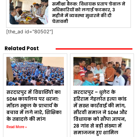
समीक्षा बैठक: विधायक प्रताप ग्रेवाल ने
अधिकारियों को लगाई फटकार, 3
महीने में व्यवस्था सुधारने की दी
चेतावनी
[the_ad id="80502"]
Related Post
सरदारपुर में विद्यार्थियों का
सरदारपुर – धुलेट के
SDM कार्यालय पर धरना:
हरिराम गेहलोत हत्या कांड
मॉडल स्कूल के प्राचार्य के
में सख्त कार्रवाई की मांग,
बचाव में लगे नारे, शिक्षिका
सीरवी समाज ने SDM और
के तबादले की मांग
विधायक को सौंपा ज्ञापन,
28 गांव से बड़ी संख्या में
Read More »
समाजजन हुए शामिल