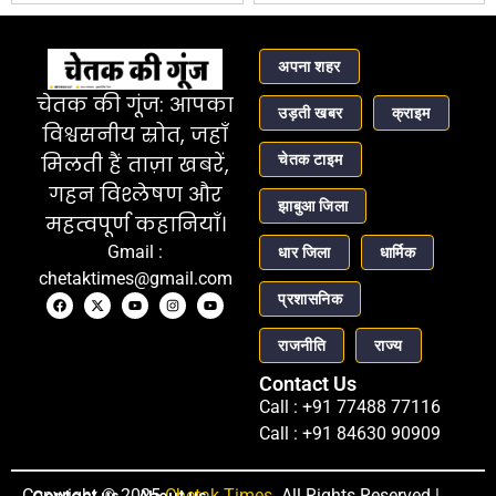
अपना शहर
चेतक की गूंज: आपका
उड़ती खबर
क्राइम
विश्वसनीय स्रोत, जहाँ
चेतक टाइम
मिलती हैं ताज़ा खबरें,
गहन विश्लेषण और
झाबुआ जिला
महत्वपूर्ण कहानियाँ।
Gmail :
धार जिला
धार्मिक
chetaktimes@gmail.com
प्रशासनिक
राजनीति
राज्य
Contact Us
Call : +91 77488 77116
Call : +91 84630 90909
Copyright © 2025
Contact us
About us
Chetak Times
. All Rights Reserved |