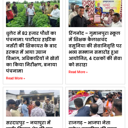
धुलेट में 82 हजार पौधों का
रिंगनोद – गुमानपुरा स्कूल
पंचनामा: पाटीदार हाईटेक
में शिक्षक कैलाशचंद
नर्सरी की शिकायत के बाद
वसुनिया की सेवानिवृत्ति पर
हरकत में आया उद्यान
भव्य सम्मान समारोह हुआ
विभाग, अधिकारियों ने खेतों
आयोजित, 4 दशकों की सेवा
का किया निरीक्षण, बनाया
को सराहा
पंचनामा
Read More »
Read More »
सरदारपुर – नयापुरा में
राजगढ़ – भाजपा नेता