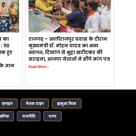
च का
राजगढ़ – आलीराजपुर प्रवास के दौरान
: 110
मुख्यमंत्री डॉ. मोहन यादव का भव्य
्षक हुए
स्वागत, दिव्यांग से भुट्टा खरीदकर की
सराहना, भाजपा नेताओं ने सौंपे मांग पत्र
े ज्ञान
Read More »
क्राइम
चेतक टाइम
झाबुआ जिला
ासनिक
राजनीति
राज्य