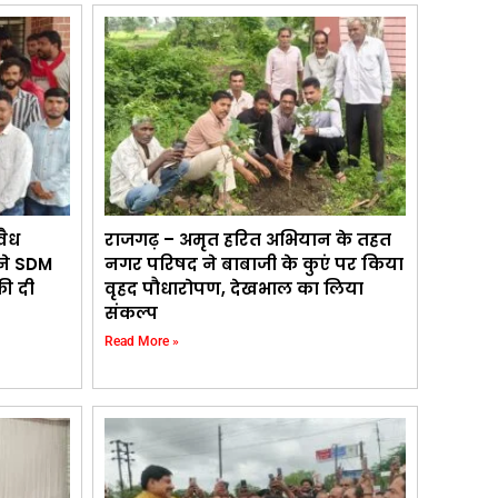
वैध
राजगढ़ – अमृत हरित अभियान के तहत
 ने SDM
नगर परिषद ने बाबाजी के कुएं पर किया
की दी
वृहद पौधारोपण, देखभाल का लिया
संकल्प
Read More »