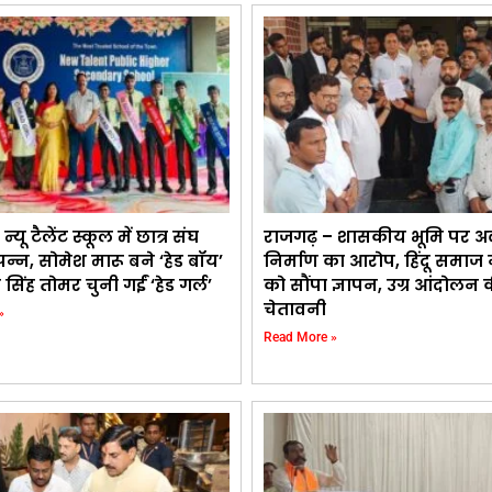
यू टैलेंट स्कूल में छात्र संघ
राजगढ़ – शासकीय भूमि पर अ
पन्न, सोमेश मारू बने ‘हेड बॉय’
निर्माण का आरोप, हिंदू समाज
सिंह तोमर चुनी गईं ‘हेड गर्ल’
को सौंपा ज्ञापन, उग्र आंदोलन 
चेतावनी
»
Read More »