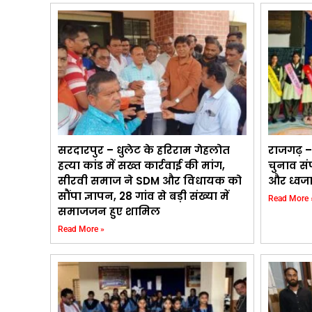
सरदारपुर – धुलेट के हरिराम गेहलोत
राजगढ़ – न्
हत्या कांड में सख्त कार्रवाई की मांग,
चुनाव सं
सीरवी समाज ने SDM और विधायक को
और ध्वजा 
सौंपा ज्ञापन, 28 गांव से बड़ी संख्या में
Read More 
समाजजन हुए शामिल
Read More »