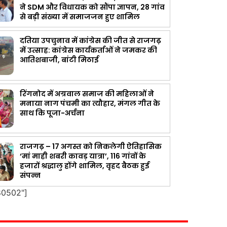
ने SDM और विधायक को सौंपा ज्ञापन, 28 गांव
से बड़ी संख्या में समाजजन हुए शामिल
दतिया उपचुनाव में कांग्रेस की जीत से राजगढ़
में उत्साह: कांग्रेस कार्यकर्ताओं ने जमकर की
आतिशबाजी, बांटी मिठाई
रिंगनोद में अग्रवाल समाज की महिलाओं ने
मनाया नाग पंचमी का त्यौहार, मंगल गीत के
साथ कि पूजा-अर्चना
राजगढ़ – 17 अगस्त को निकलेगी ऐतिहासिक
‘मां माही शबरी कावड़ यात्रा’, 116 गांवों के
हजारों श्रद्धालु होंगे शामिल, वृहद बैठक हुई
संपन्न
80502"]