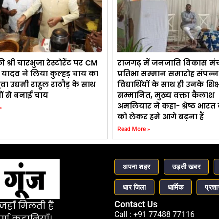
श्री चारभुजा रेस्टोरेंट पर CM
राजगढ़ में जनजाति विकास मं
 यादव ने लिया कुल्हड़ चाय का
प्रतिभा सम्मान समारोह संपन्न 
ुवा उद्यमी राहुल राठौड़ के साथ
विद्यार्थियों के साथ ही उनके शिक
ों से बनाई चाय
सम्मानित, मुख्य वक्ता कैलाश
अमलियार ने कहा- श्रेष्ठ भारत क
»
को लेकर हमे आगे बढ़ना हैं
Read More »
अपना शहर
उड़ती खबर
धार जिला
धार्मिक
प्रश
Contact Us
हाँ मिलती हैं
Call : +91 77488 77116
र्ण कहानियाँ।