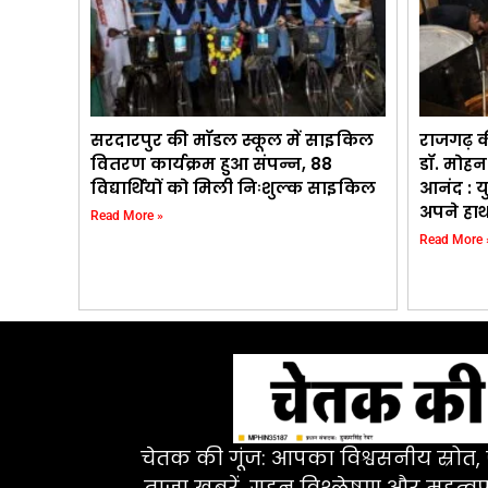
सरदारपुर की मॉडल स्कूल में साइकिल
राजगढ़ की 
वितरण कार्यक्रम हुआ संपन्न, 88
डॉ. मोहन
विद्यार्थियों को मिली निःशुल्क साइकिल
आनंद : य
अपने हाथ
Read More »
Read More 
चेतक की गूंज: आपका विश्वसनीय स्रोत, ज
ताज़ा खबरें, गहन विश्लेषण और महत्वपू