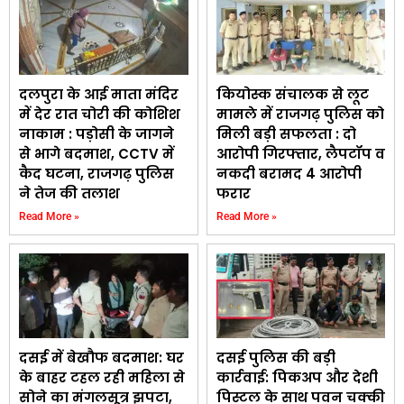
दलपुरा के आई माता मंदिर
कियोस्क संचालक से लूट
में देर रात चोरी की कोशिश
मामले में राजगढ़ पुलिस को
नाकाम : पड़ोसी के जागने
मिली बड़ी सफलता : दो
से भागे बदमाश, CCTV में
आरोपी गिरफ्तार, लैपटॉप व
कैद घटना, राजगढ़ पुलिस
नकदी बरामद 4 आरोपी
ने तेज की तलाश
फरार
Read More »
Read More »
दसई में बेखौफ बदमाश: घर
दसई पुलिस की बड़ी
के बाहर टहल रही महिला से
कार्रवाई: पिकअप और देशी
सोने का मंगलसूत्र झपटा,
पिस्टल के साथ पवन चक्की