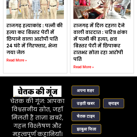
राजगढ़ हत्याकांड : पत्नी की
राजगढ़ में दिल दहला देने
हत्या कर बिस्तर पेटी में
वाली वारदात : चरित्र शंका
छिपाने वाला आरोपी पति
में पत्नी की हत्या, शव
24 घंटे में गिरफ्तार, भेजा
बिस्तर पेटी में छिपाकर
गया जेल
रातभर सोता रहा आरोपी
पति
Read More »
Read More »
अपना शहर
चेतक की गूंज: आपका
उड़ती खबर
क्राइम
विश्वसनीय स्रोत, जहाँ
चेतक टाइम
मिलती हैं ताज़ा खबरें,
गहन विश्लेषण और
झाबुआ जिला
महत्वपूर्ण कहानियाँ।