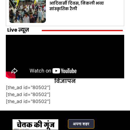
आदिवासी दिवस, निकली भव्य
सांस्कृतिक रैली
Live न्यूज़
विज्ञापन
[the_ad id="80502"]
[the_ad id="80502"]
[the_ad id="80502"]
अपना शहर