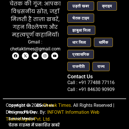
चेतक की गूंज: आपका
उड़ती खबर
क्राइम
विश्वसनीय स्रोत, जहाँ
चेतक टाइम
मिलती हैं ताज़ा खबरें,
गहन विश्लेषण और
झाबुआ जिला
महत्वपूर्ण कहानियाँ।
Gmail :
धार जिला
धार्मिक
chetaktimes@gmail.com
प्रशासनिक
राजनीति
राज्य
Contact Us
Call : +91 77488 77116
Call : +91 84630 90909
Copyright © 2025
Contact us
About us
Chetak Times
. All Rights Reserved |
Privacy Policy
Designed & Dev. By:
INFOWT Information Web
Social Media
Technologies Pvt. Ltd.
चेतक टाइम्स में प्रकाशित खबरें