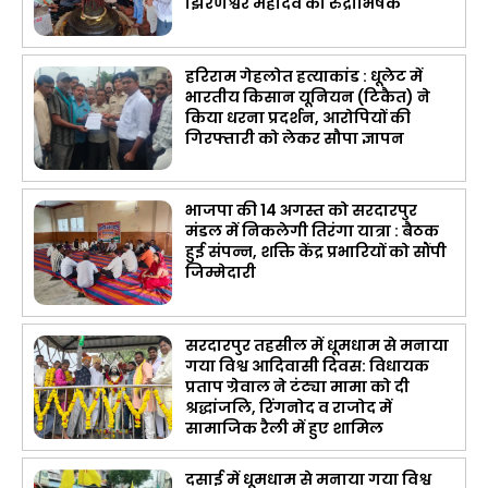
झिरणेश्वर महादेव का रुद्राभिषेक
हरिराम गेहलोत हत्याकांड : धूलेट में
भारतीय किसान यूनियन (टिकैत) ने
किया धरना प्रदर्शन, आरोपियों की
गिरफ्तारी को लेकर सौपा ज्ञापन
भाजपा की 14 अगस्त को सरदारपुर
मंडल में निकलेगी तिरंगा यात्रा : बैठक
हुई संपन्न, शक्ति केंद्र प्रभारियों को सौंपी
जिम्मेदारी
सरदारपुर तहसील में धूमधाम से मनाया
गया विश्व आदिवासी दिवस: विधायक
प्रताप ग्रेवाल ने टंट्या मामा को दी
श्रद्धांजलि, रिंगनोद व राजोद में
सामाजिक रैली में हुए शामिल
दसाई में धूमधाम से मनाया गया विश्व